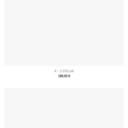
R – S.STELLAR
189,00
€