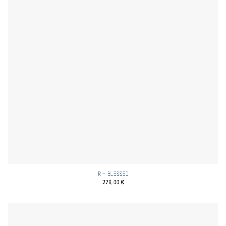
R – BLESSED
279,00
€