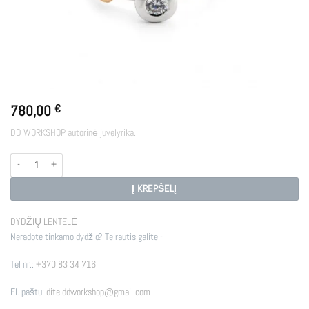
780,00
€
DD WORKSHOP autorinė juvelyrika.
produkto kiekis: STELLAR GO
Į KREPŠELĮ
DYDŽIŲ LENTELĖ
Neradote tinkamo dydžio? Teirautis galite -
Tel nr.:
+370 83 34 716
El. paštu:
dite.ddworkshop@gmail.com