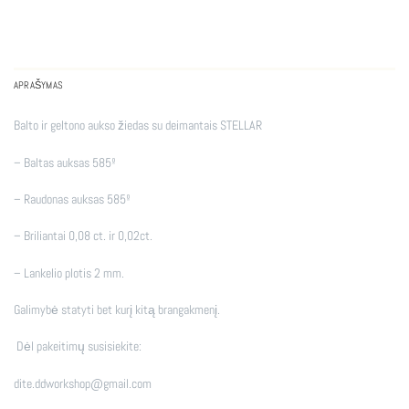
APRAŠYMAS
Balto ir geltono aukso žiedas su deimantais STELLAR
– Baltas auksas 585º
– Raudonas auksas 585º
– Briliantai 0,08 ct. ir 0,02ct.
– Lankelio plotis 2 mm.
Galimybė statyti bet kurį kitą brangakmenį.
Dėl pakeitimų susisiekite:
dite.ddworkshop@gmail.com