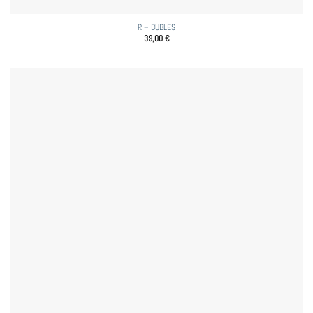
R – BUBLES
39,00
€