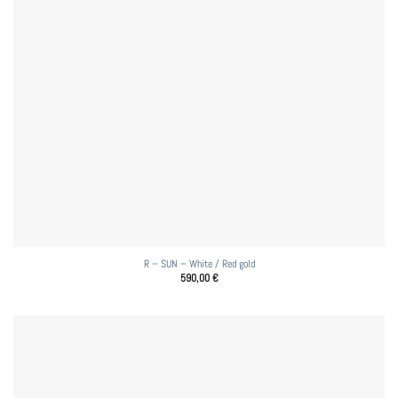
R – SUN – White / Red gold
590,00
€