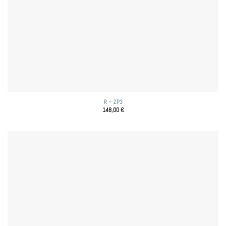
R – ZP3
148,00
€