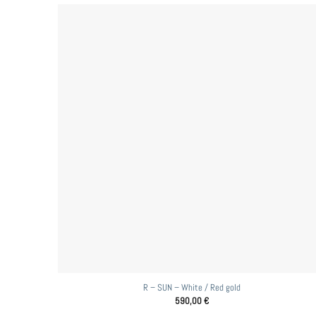
R – SUN – White / Red gold
590,00
€