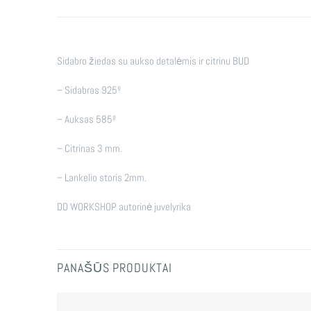
Sidabro žiedas su aukso detalėmis ir citrinu BUD
– Sidabras 925º
– Auksas 585º
– Citrinas 3 mm.
– Lankelio storis 2mm.
DD WORKSHOP autorinė juvelyrika
PANAŠŪS PRODUKTAI