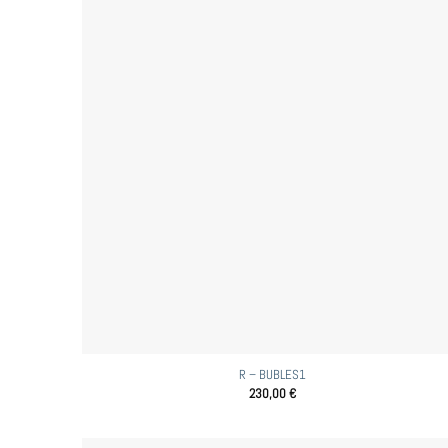
R – BUBLES1
230,00
€