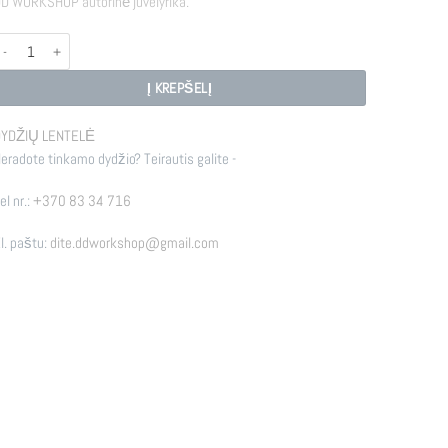
D WORKSHOP autorinė juvelyrika.
rodukto kiekis: R - BUD
Į KREPŠELĮ
YDŽIŲ LENTELĖ
eradote tinkamo dydžio? Teirautis galite -
el nr.:
+370 83 34 716
l. paštu:
dite.ddworkshop@gmail.com