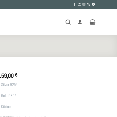
159,00
€
 Silver 925º
 Gold 585º
 Citrine