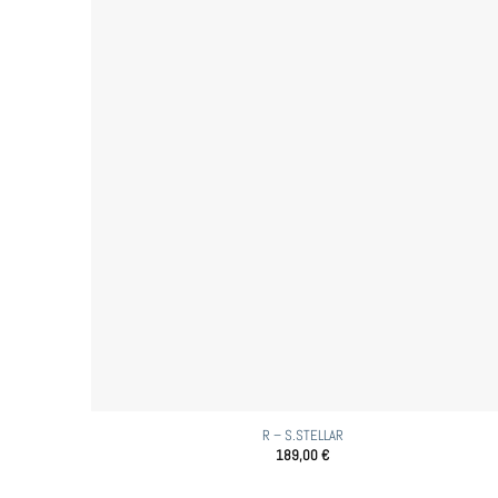
R – S.STELLAR
189,00
€