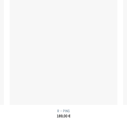
R – PING
189,00
€