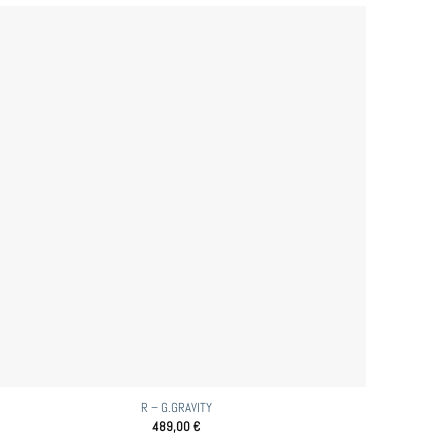
R – G.GRAVITY
489,00
€