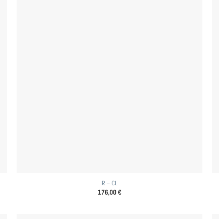
R – CL
176,00
€