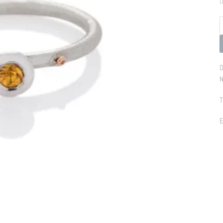
D
p
D
N
T
E