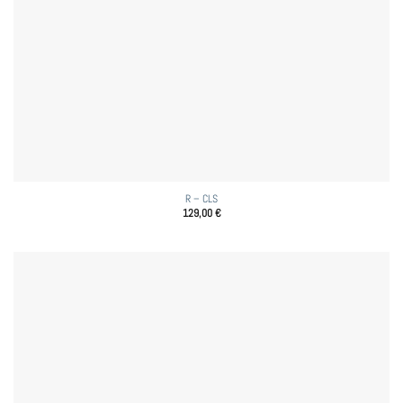
R – CLS
129,00
€