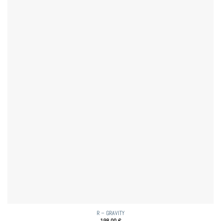
R – GRAVITY
198,00
€