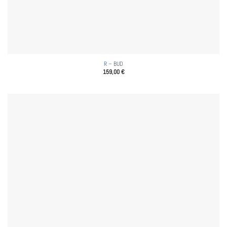
R – BUD
159,00
€