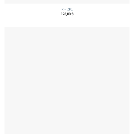
R – ZP1
128,00
€