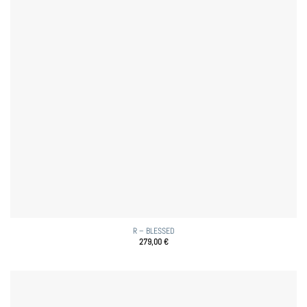
R – BLESSED
279,00
€