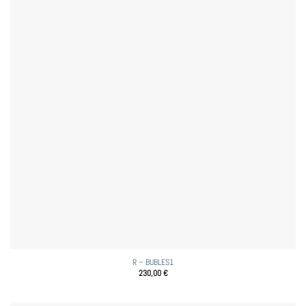
R – BUBLES1
230,00
€