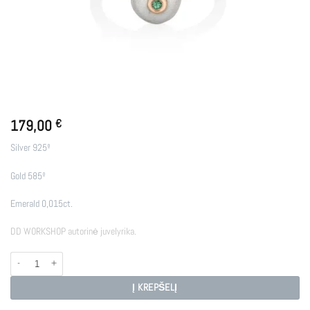
179,00
€
Silver 925º
Gold 585º
Emerald 0,015ct.
DD WORKSHOP autorinė juvelyrika.
produkto kiekis: CORE
Į KREPŠELĮ