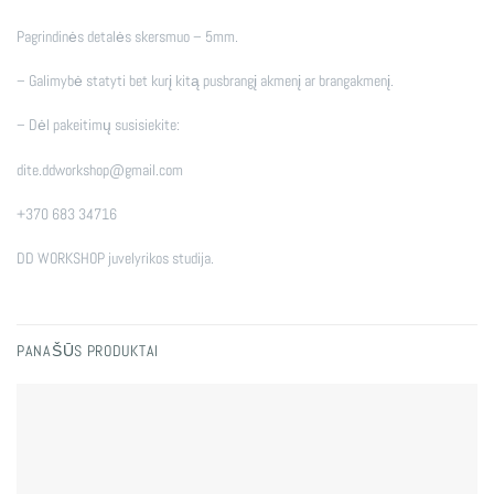
Pagrindinės detalės skersmuo – 5mm.
– Galimybė statyti bet kurį kitą pusbrangį akmenį ar brangakmenį.
– Dėl pakeitimų susisiekite:
dite.ddworkshop@gmail.com
+370 683 34716
DD WORKSHOP juvelyrikos studija.
PANAŠŪS PRODUKTAI