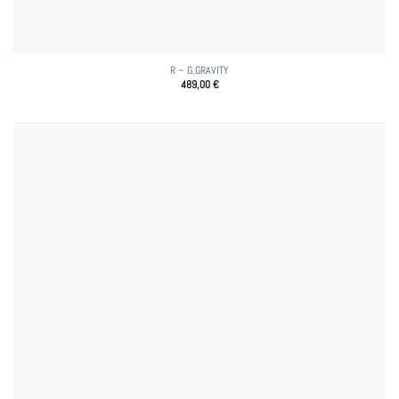
R – G.GRAVITY
489,00
€