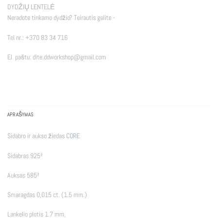
DYDŽIŲ LENTELĖ
Neradote tinkamo dydžio? Teirautis galite -
Tel nr.:
+370 83 34 716
El. paštu:
dite.ddworkshop@gmail.com
APRAŠYMAS
Sidabro ir aukso žiedas CORE
Sidabras 925º
Auksas 585º
Smaragdas 0,015 ct. (1.5 mm.)
Lankelio plotis 1.7 mm.