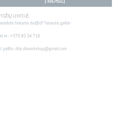
Į KREPŠELĮ
YDŽIŲ LENTELĖ
eradote tinkamo dydžio? Teirautis galite -
el nr.:
+370 83 34 716
l. paštu:
dite.ddworkshop@gmail.com