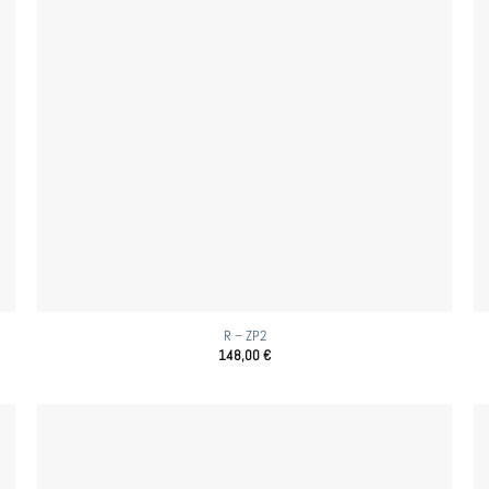
R – ZP2
148,00
€