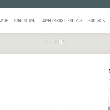
 MANE
PARDUOTUVĖ
JUVELYRIKOS DIRBTUVĖS
KONTAKTAI
R – PING
–
D
p