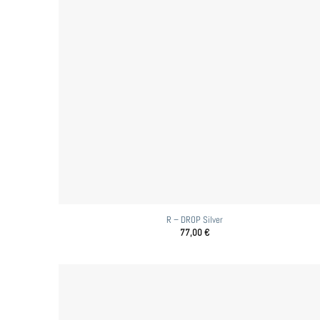
R – DROP Silver
77,00
€