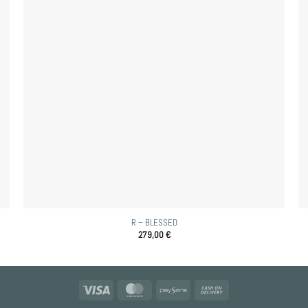
R – BLESSED
279,00
€
Visa
MasterCard
Paysera
Cash
On