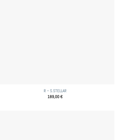
R – S.STELLAR
189,00
€