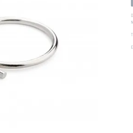
D
N
T
E