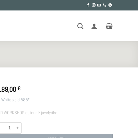
189,00
€
 White gold
585º
D WORKSHOP autorinė juvelyrika.
rodukto kiekis: R - PING