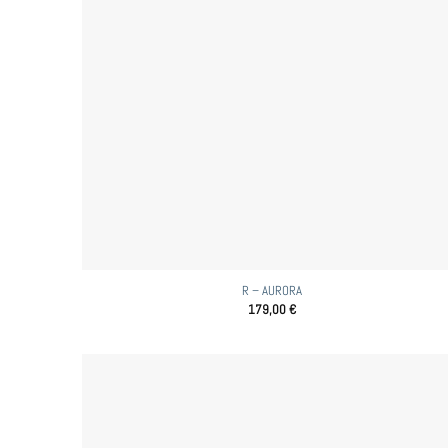
R – AURORA
179,00
€