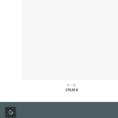
R – CL
176,00
€