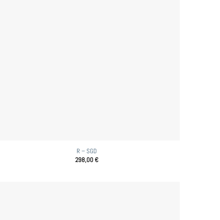
R – SGD
298,00
€