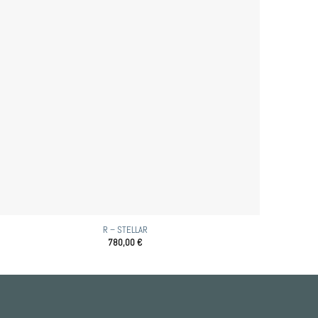
R – STELLAR
780,00
€