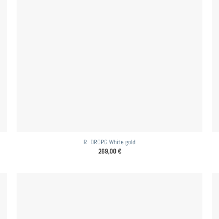
R- DROPG White gold
269,00
€