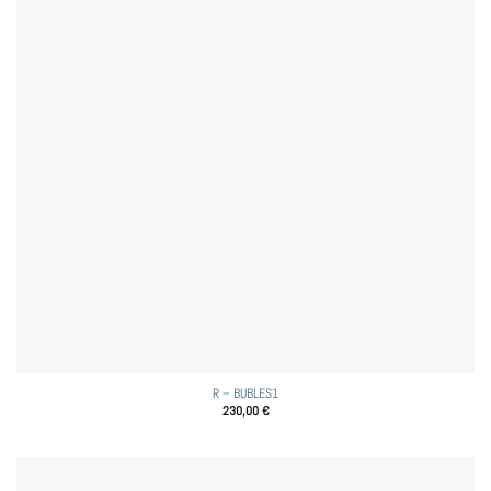
R – BUBLES1
230,00
€