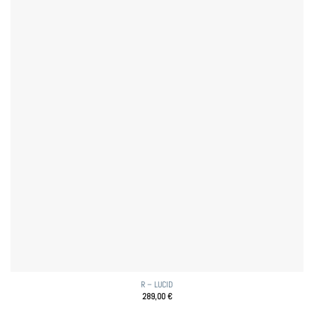
R – LUCID
289,00
€