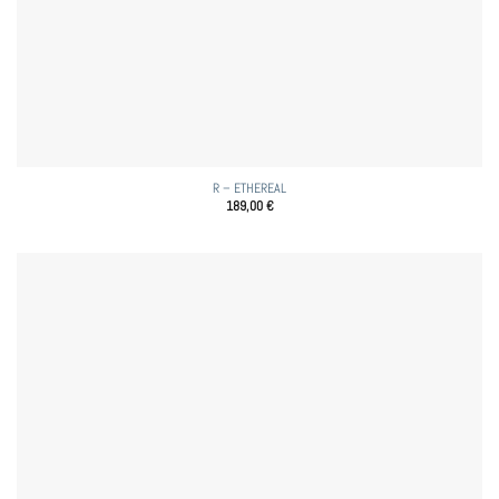
R – ETHEREAL
189,00
€