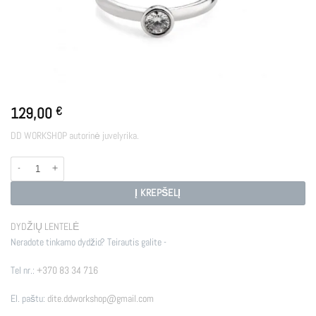
129,00
€
DD WORKSHOP autorinė juvelyrika.
produkto kiekis: SHIRLEY
Į KREPŠELĮ
DYDŽIŲ LENTELĖ
Neradote tinkamo dydžio? Teirautis galite -
Tel nr.:
+370 83 34 716
El. paštu:
dite.ddworkshop@gmail.com