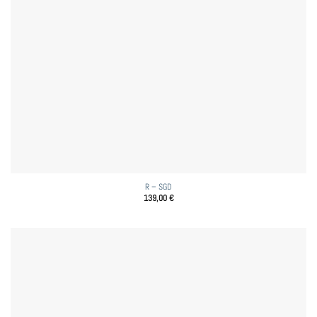
R – SGD
139,00
€