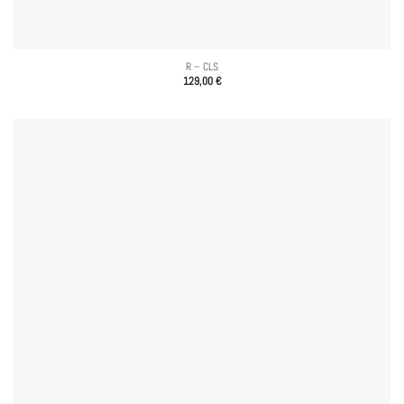
R – CLS
129,00
€