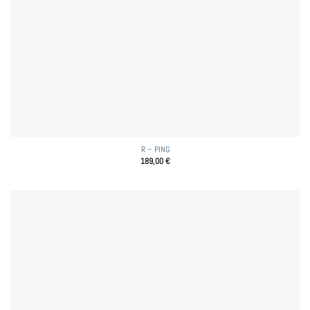
R – PING
189,00
€