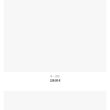
R – ZP1
128,00
€