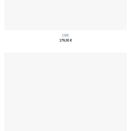
CORE
179,00
€