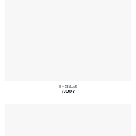
R – STELLAR
780,00
€