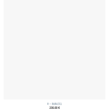
R – BUBLES1
230,00
€