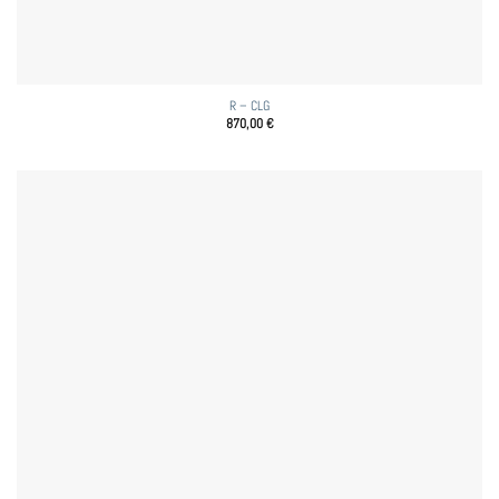
R – CLG
870,00
€