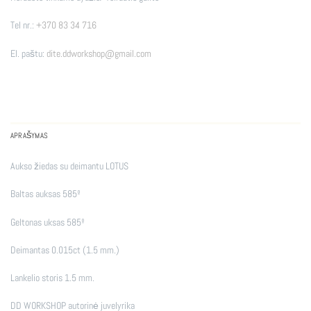
Tel nr.:
+370 83 34 716
El. paštu:
dite.ddworkshop@gmail.com
APRAŠYMAS
Aukso žiedas su deimantu LOTUS
Baltas auksas 585º
Geltonas uksas 585º
Deimantas 0.015ct (1.5 mm.)
Lankelio storis 1.5 mm.
DD WORKSHOP autorinė juvelyrika