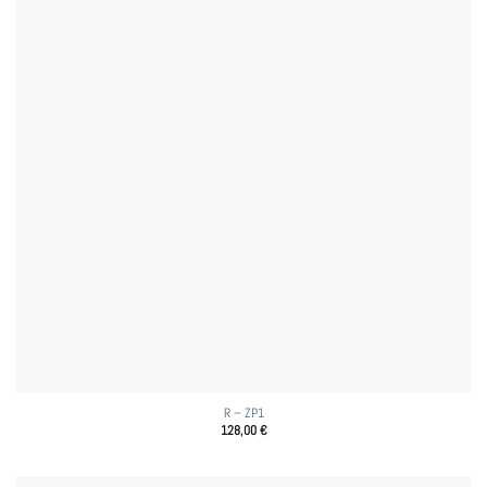
R – ZP1
128,00
€