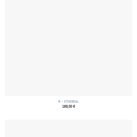
R – ETHEREAL
189,00
€