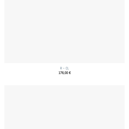
R – CL
176,00
€