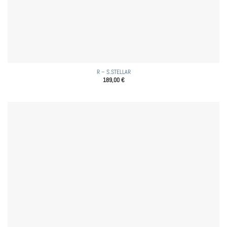
R – S.STELLAR
189,00
€