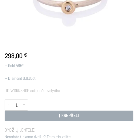
298,00
€
– Gold 585º
– Diamond 0.015ct
DD WORKSHOP autorinė juvelyrika.
produkto kiekis: R - SGD
Į KREPŠELĮ
DYDŽIŲ LENTELĖ
Neradote tinkamo dydžio? Teirautis galite -