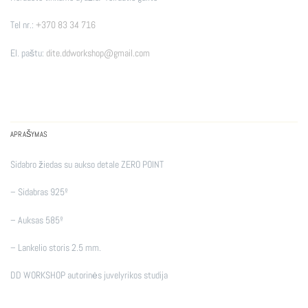
Tel nr.:
+370 83 34 716
El. paštu:
dite.ddworkshop@gmail.com
APRAŠYMAS
Sidabro žiedas su aukso detale ZERO POINT
– Sidabras 925º
– Auksas 585º
– Lankelio storis 2.5 mm.
DD WORKSHOP autorinės juvelyrikos studija