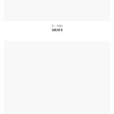
R – PING
189,00
€