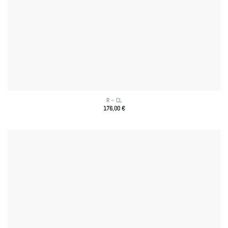
R – CL
176,00
€