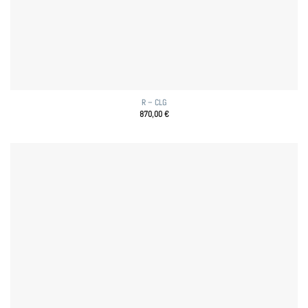
R – CLG
870,00
€