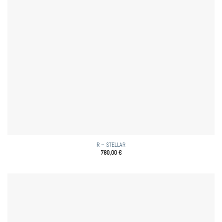
R – STELLAR
780,00
€