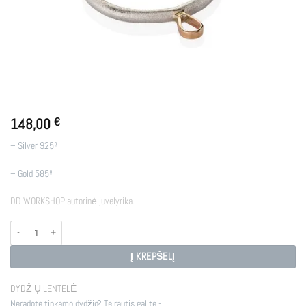
148,00
€
– Silver 925º
– Gold 585º
DD WORKSHOP autorinė juvelyrika.
produkto kiekis: R - ZP2
Į KREPŠELĮ
DYDŽIŲ LENTELĖ
Neradote tinkamo dydžio? Teirautis galite -