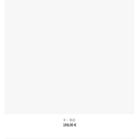
R – BUD
159,00
€