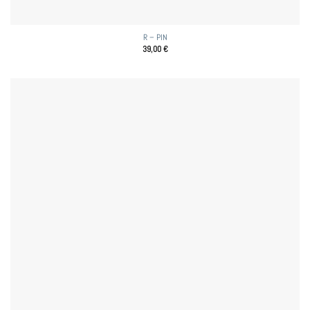
R – PIN
39,00
€