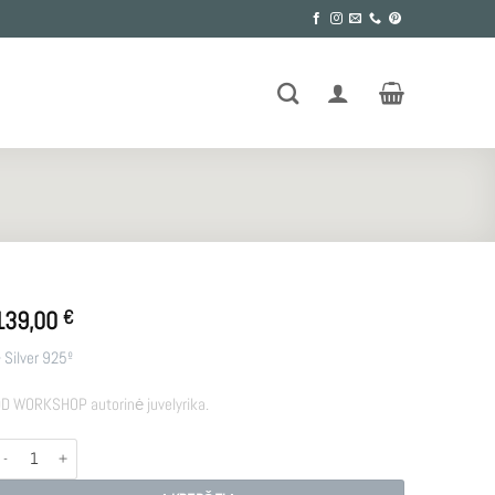
139,00
€
 Silver 925º
D WORKSHOP autorinė juvelyrika.
rodukto kiekis: R - RS