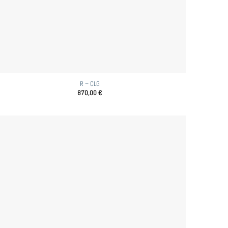
R – CLG
870,00
€