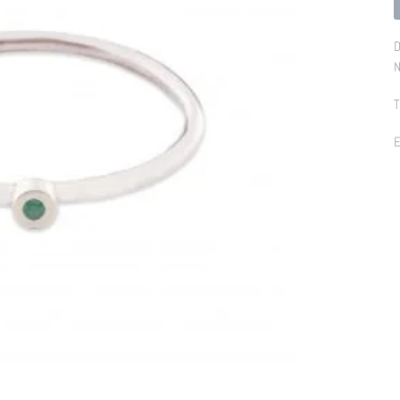
D
N
T
E