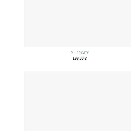
R – GRAVITY
198,00
€