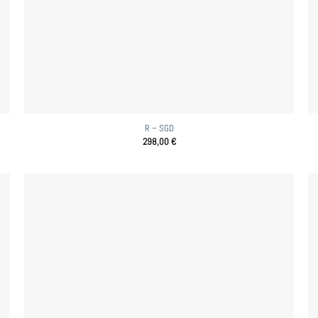
R – SGD
298,00
€