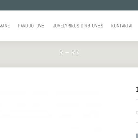
 MANE
PARDUOTUVĖ
JUVELYRIKOS DIRBTUVĖS
KONTAKTAI
R – RS
–
D
p