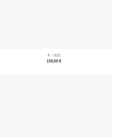
R – BUD
159,00
€