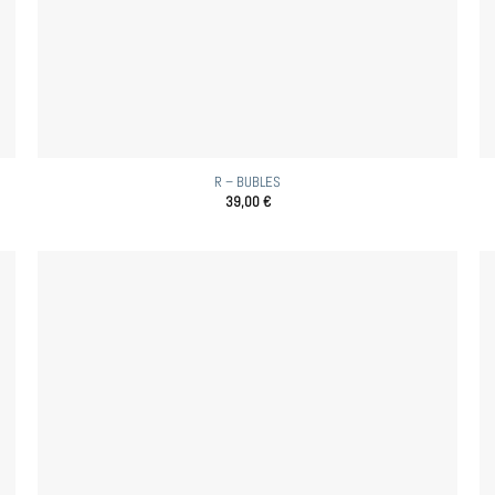
R – BUBLES
39,00
€