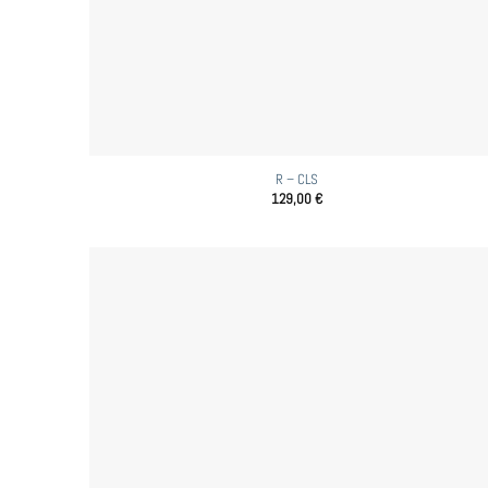
R – CLS
129,00
€