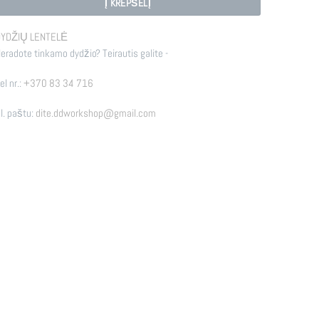
Į KREPŠELĮ
YDŽIŲ LENTELĖ
eradote tinkamo dydžio? Teirautis galite -
el nr.:
+370 83 34 716
l. paštu:
dite.ddworkshop@gmail.com