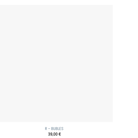
R – BUBLES
39,00
€