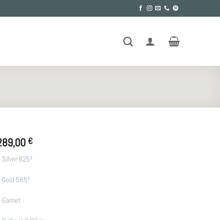
289,00
€
 Silver 925º
 Gold 585º
–
Garnet