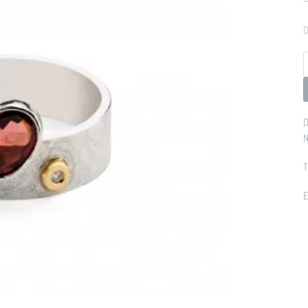
D
p
D
N
T
E