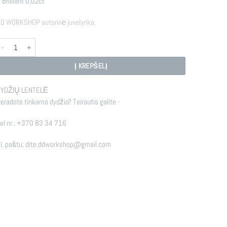
–
Brilliant
0,02ct
D WORKSHOP autorinė juvelyrika.
rodukto kiekis: R - FIRE
Į KREPŠELĮ
YDŽIŲ LENTELĖ
eradote tinkamo dydžio? Teirautis galite -
el nr.:
+370 83 34 716
l. paštu:
dite.ddworkshop@gmail.com