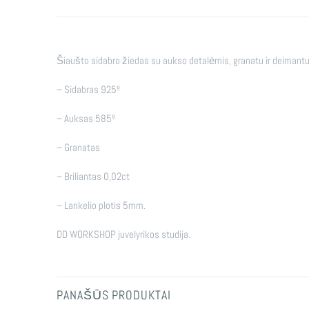
Šiaušto sidabro žiedas su aukso detalėmis, granatu ir deimant
– Sidabras 925º
– Auksas 585º
– Granatas
– Briliantas 0,02ct
– Lankelio plotis 5mm.
DD WORKSHOP juvelyrikos studija.
PANAŠŪS PRODUKTAI