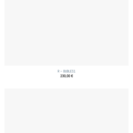
R – BUBLES1
230,00
€