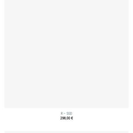
R – SGD
298,00
€