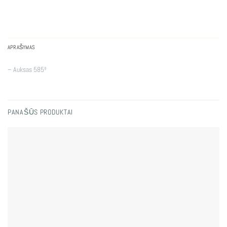
APRAŠYMAS
– Auksas 585º
PANAŠŪS PRODUKTAI