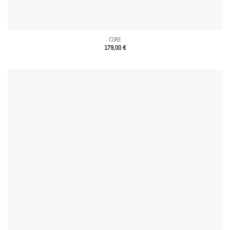
CORE
179,00
€