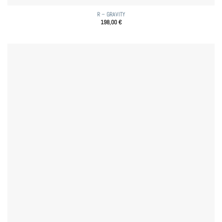
R – GRAVITY
198,00
€