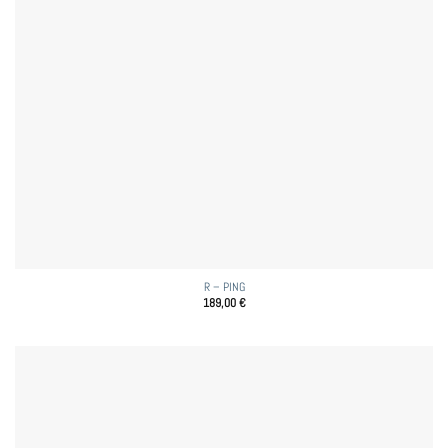
R – PING
189,00
€