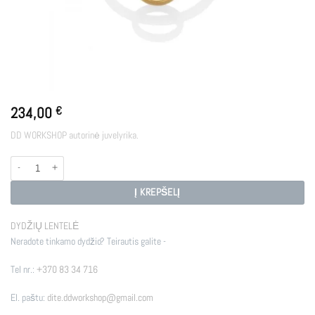
234,00
€
DD WORKSHOP autorinė juvelyrika.
produkto kiekis: R - RG
Į KREPŠELĮ
DYDŽIŲ LENTELĖ
Neradote tinkamo dydžio? Teirautis galite -
Tel nr.:
+370 83 34 716
El. paštu:
dite.ddworkshop@gmail.com