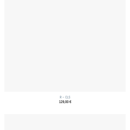
R – CLS
129,00
€