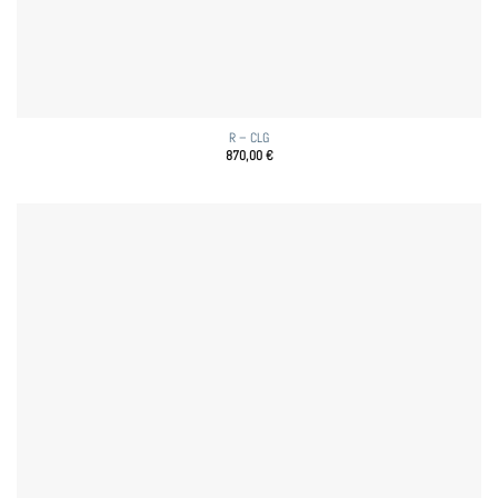
R – CLG
870,00
€