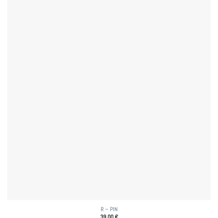
R – PIN
39,00
€