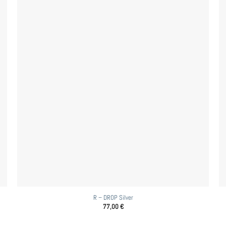
R – DROP Silver
77,00
€