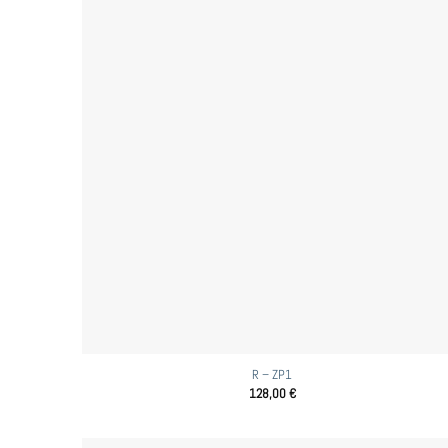
R – ZP1
128,00
€