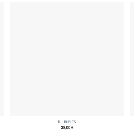
R – BUBLES
39,00
€