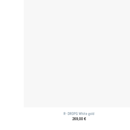
R- DROPG White gold
269,00
€