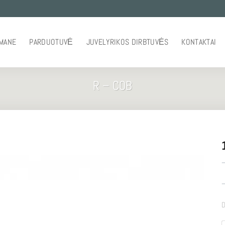
 MANE
PARDUOTUVĖ
JUVELYRIKOS DIRBTUVĖS
KONTAKTAI
R – COB
–
–
D