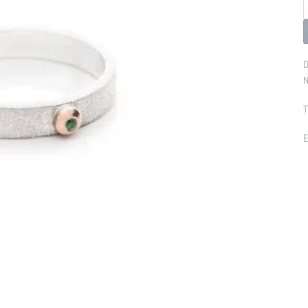
p
D
N
T
E