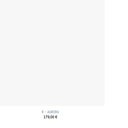
R – AURORA
179,00
€