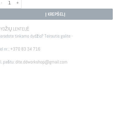
rodukto kiekis: R - COB
Į KREPŠELĮ
YDŽIŲ LENTELĖ
eradote tinkamo dydžio? Teirautis galite -
el nr.:
+370 83 34 716
l. paštu:
dite.ddworkshop@gmail.com