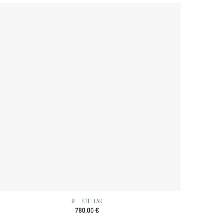
R – STELLAR
780,00
€