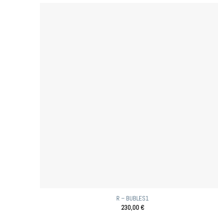
R – BUBLES1
230,00
€