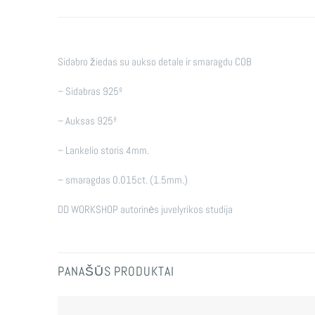
Sidabro žiedas su aukso detale ir smaragdu COB
– Sidabras 925º
– Auksas 925º
– Lankelio storis 4mm.
– smaragdas 0.015ct. (1.5mm.)
DD WORKSHOP autorinės juvelyrikos studija
PANAŠŪS PRODUKTAI