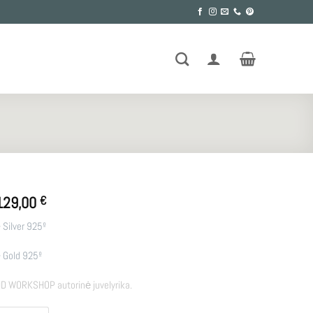
129,00
€
 Silver 925º
 Gold 925º
D WORKSHOP autorinė juvelyrika.