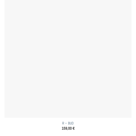
R – BUD
159,00
€