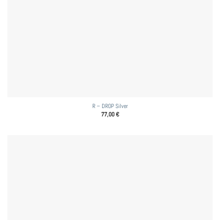
R – DROP Silver
77,00
€