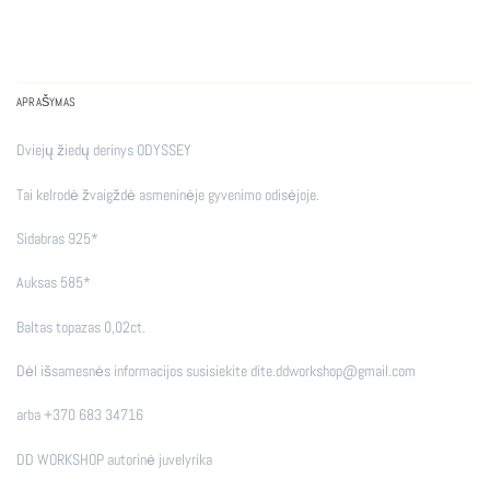
APRAŠYMAS
Dviejų žiedų derinys ODYSSEY
Tai kelrodė žvaigždė asmeninėje gyvenimo odisėjoje.
Sidabras 925*
Auksas 585*
Baltas topazas 0,02ct.
Dėl išsamesnės informacijos susisiekite dite.ddworkshop@gmail.com
arba +370 683 34716
DD WORKSHOP autorinė juvelyrika