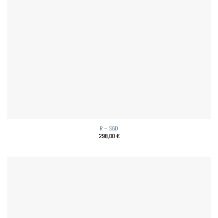
R – SGD
298,00
€