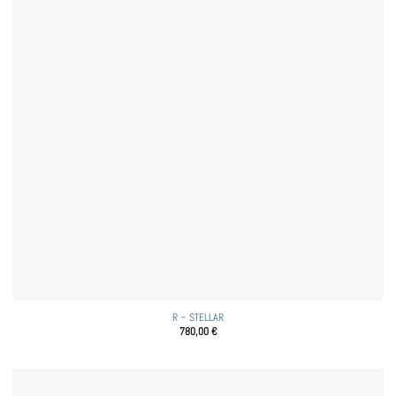
R – STELLAR
780,00
€