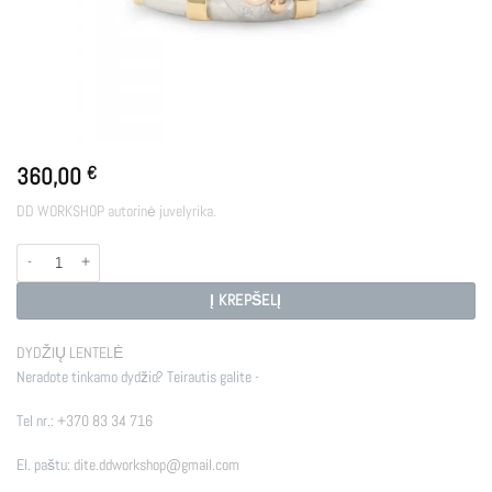
360,00
€
DD WORKSHOP autorinė juvelyrika.
produkto kiekis: ODYSSEY
Į KREPŠELĮ
DYDŽIŲ LENTELĖ
Neradote tinkamo dydžio? Teirautis galite -
Tel nr.:
+370 83 34 716
El. paštu:
dite.ddworkshop@gmail.com