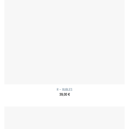
R – BUBLES
39,00
€