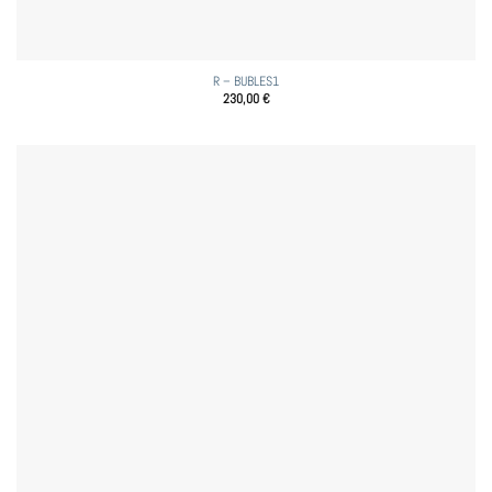
R – BUBLES1
230,00
€