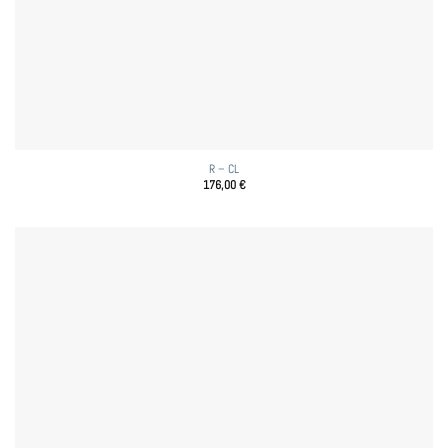
R – CL
176,00
€