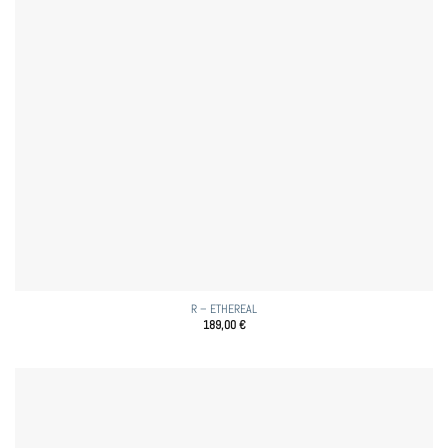
R – ETHEREAL
189,00
€