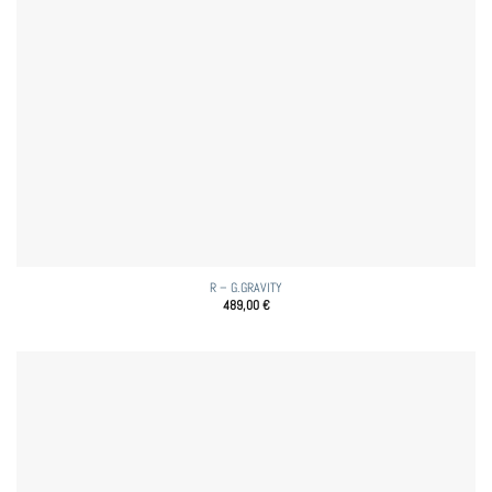
R – G.GRAVITY
489,00
€