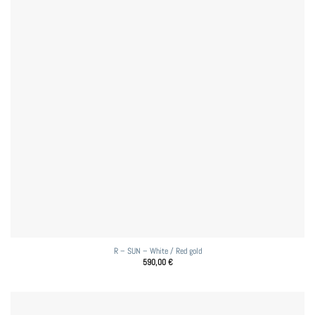
R – SUN – White / Red gold
590,00
€