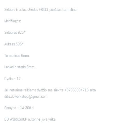
Sidabro ir aukso žiedas FRIGG, puoštas turmalinu.
Medžiagos:
Sidabras 925*
Auksas 585*
Turmalinas 6mm.
Lankelio storis 8mm.
Dydis – 17.
Jei neturime reikiamo dydžio susisiekite +37068334716 arba
dite.ddworkshop@gmail.com
Gamyba – 14-30d.d.
DD WORKSHOP autorinė juvelyrika.