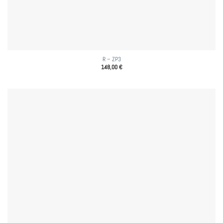
R – ZP3
148,00
€