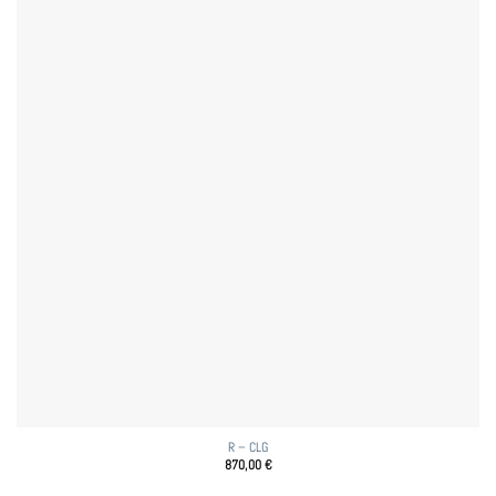
R – CLG
870,00
€