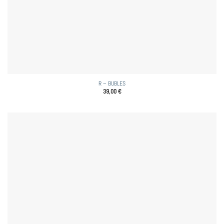
R – BUBLES
39,00
€