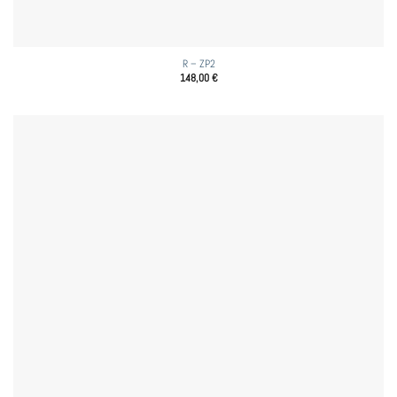
R – ZP2
148,00
€