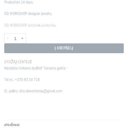
Production 14 days.
DD WORKSHOP designer jewelry.
DD WORKSHOP autorinė juvelyrika.
produkto kiekis: FRIGG
Į KREPŠELĮ
DYDŽIŲ LENTELĖ
Neradote tinkamo dydžio? Teirautis galite -
Tel nr.:
+370 83 34 716
El. paštu:
dite.ddworkshop@gmail.com
APRAŠYMAS