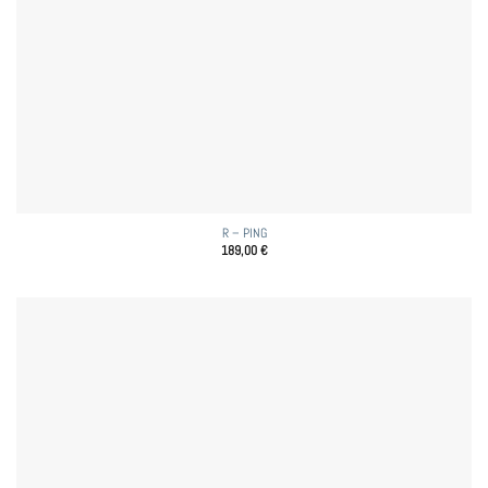
R – PING
189,00
€