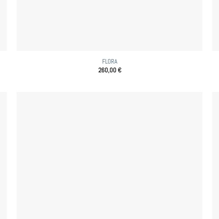
FLORA
260,00
€