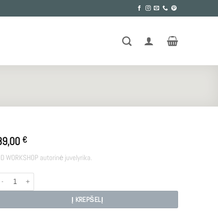
89,00
€
D WORKSHOP autorinė juvelyrika.
rodukto kiekis: E - S2
Į KREPŠELĮ