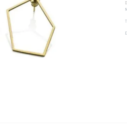
D
N
T
E