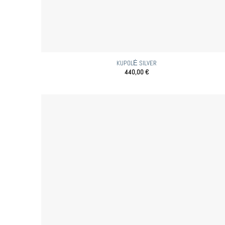
KUPOLĖ SILVER
440,00
€