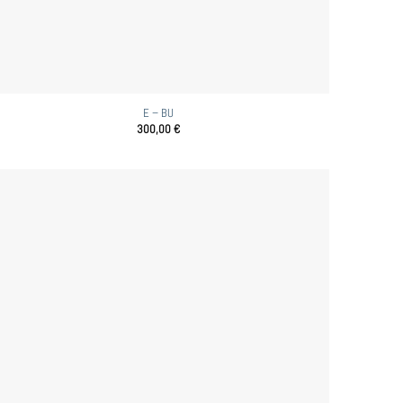
E – BU
300,00
€