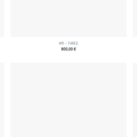
WR – THREE
800,00
€