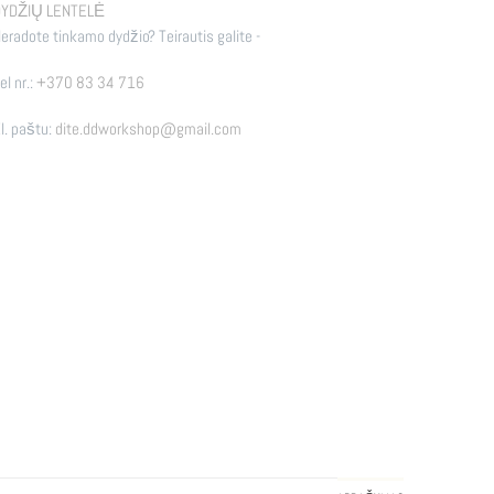
YDŽIŲ LENTELĖ
eradote tinkamo dydžio? Teirautis galite -
el nr.:
+370 83 34 716
l. paštu:
dite.ddworkshop@gmail.com