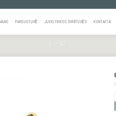
 MANE
PARDUOTUVĖ
JUVELYRIKOS DIRBTUVĖS
KONTAKTAI
E – S2
D
p