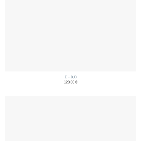
E – BUB
120,00
€