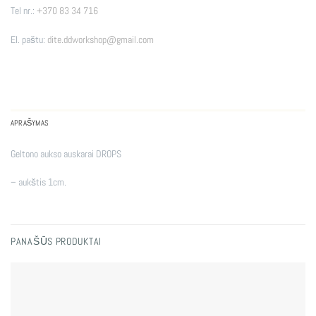
Tel nr.:
+370 83 34 716
El. paštu:
dite.ddworkshop@gmail.com
APRAŠYMAS
Geltono aukso auskarai DROPS
– aukštis 1cm.
PANAŠŪS PRODUKTAI