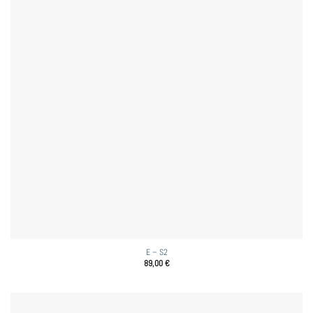
E – S2
89,00
€