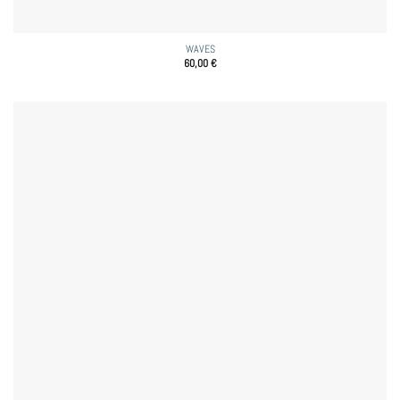
WAVES
60,00
€