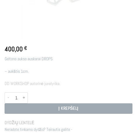
400,00
€
Geltono aukso auskarai DROPS
– aukštis 1cm.
DD WORKSHOP autorinė juvelyrika.
produkto kiekis: AUKSINIAI AUSKARAI DROPS
Į KREPŠELĮ
DYDŽIŲ LENTELĖ
Neradote tinkamo dydžio? Teirautis galite -