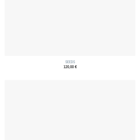
SEEDS
120,00
€