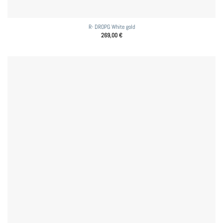
R- DROPG White gold
269,00
€