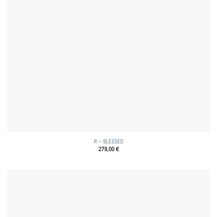
R – BLESSED
279,00
€