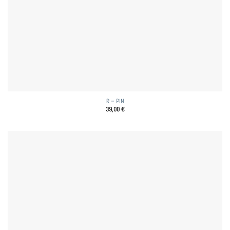
R – PIN
39,00
€