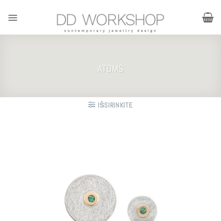
Skip
to
content
ATOMS
IŠSIRINKITE