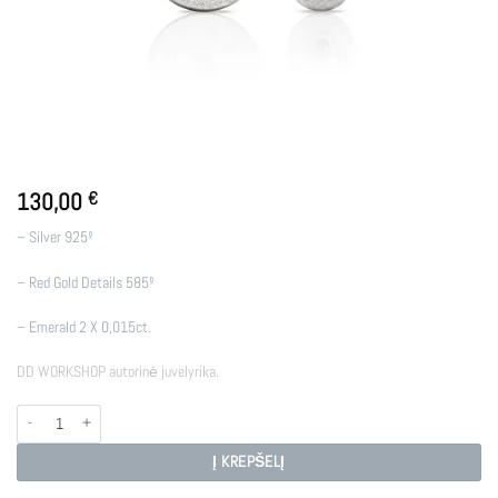
130,00
€
– Silver 925º
– Red Gold Details 585º
– Emerald 2 X 0,015ct.
DD WORKSHOP autorinė juvelyrika.
produkto kiekis: ATOMS
Į KREPŠELĮ