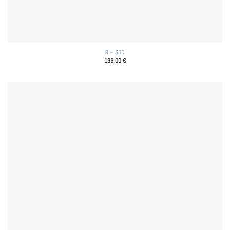
R – SGD
139,00
€