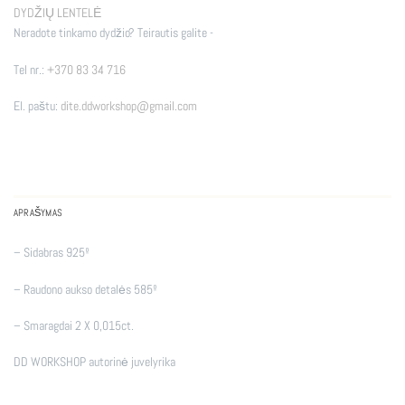
DYDŽIŲ LENTELĖ
Neradote tinkamo dydžio? Teirautis galite -
Tel nr.:
+370 83 34 716
El. paštu:
dite.ddworkshop@gmail.com
APRAŠYMAS
– Sidabras 925º
– Raudono aukso detalės 585º
– Smaragdai 2 X 0,015ct.
DD WORKSHOP autorinė juvelyrika