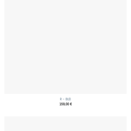
R – BUD
159,00
€