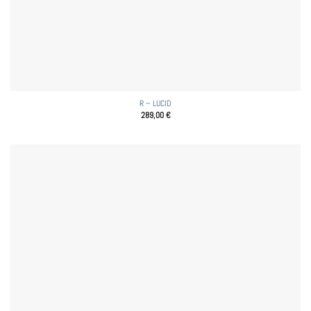
R – LUCID
289,00
€