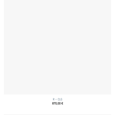
R – CLG
870,00
€