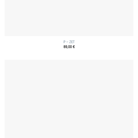
P – ZET
89,00
€