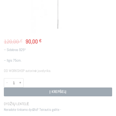
Original
Current
120,00
€
90,00
€
price
price
– Sidabras 925º
was:
is:
120,00 €.
90,00 €.
– Ilgis 75cm.
DD WORKSHOP autorinė juvelyrika.
produkto kiekis: SIDABRO GRANDINĖLĖ BUBBLES2
Į KREPŠELĮ
DYDŽIŲ LENTELĖ
Neradote tinkamo dydžio? Teirautis galite -