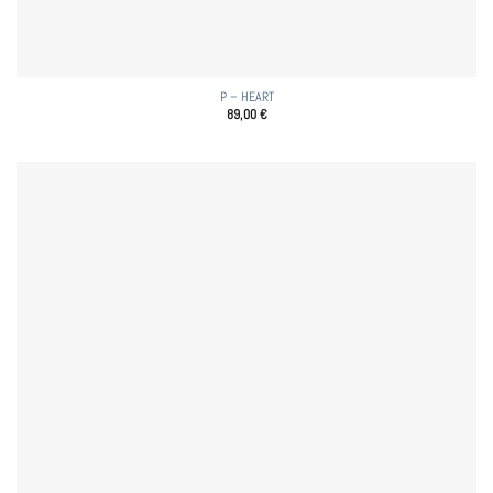
P – HEART
89,00
€