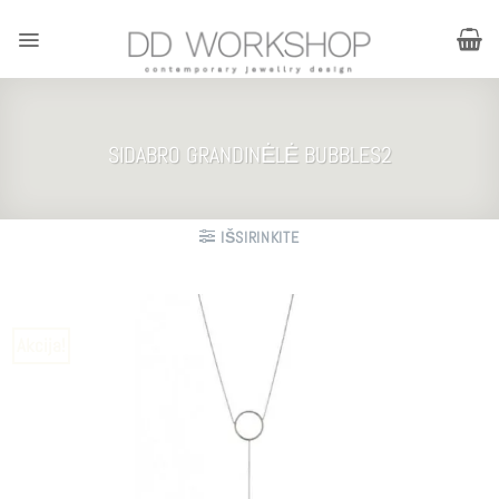
Skip
to
content
SIDABRO GRANDINĖLĖ BUBBLES2
IŠSIRINKITE
Akcija!