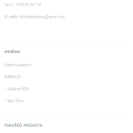
Tel nr.:
+370 83 34 716
El. paštu:
dite.ddworkshop@gmail.com
APRAŠYMAS
Sidabro pakabutis
BUBBLES2
– Sidabras 925º
– Ilgis 75cm.
PANAŠŪS PRODUKTAI