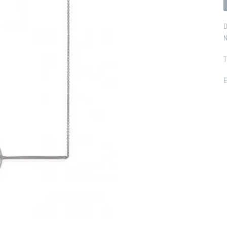
D
N
T
E