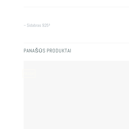
– Sidabras 925º
PANAŠŪS PRODUKTAI
Akcija!