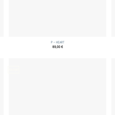
P – HEART
89,00
€
Akcija!