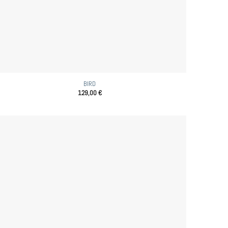
BIRD
129,00
€