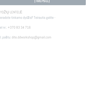
Į KREPŠELĮ
YDŽIŲ LENTELĖ
eradote tinkamo dydžio? Teirautis galite -
el nr.:
+370 83 34 716
l. paštu:
dite.ddworkshop@gmail.com