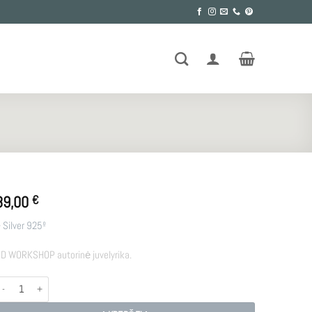
89,00
€
 Silver 925º
D WORKSHOP autorinė juvelyrika.
rodukto kiekis: BUBBLE