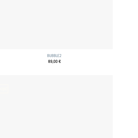
BUBBLE2
89,00
€
cija!