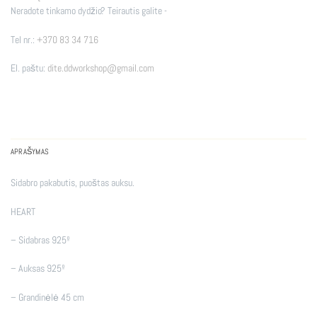
Neradote tinkamo dydžio? Teirautis galite -
Tel nr.:
+370 83 34 716
El. paštu:
dite.ddworkshop@gmail.com
APRAŠYMAS
Sidabro pakabutis, puoštas auksu.
HEART
– Sidabras 925º
– Auksas 925º
– Grandinėlė 45 cm