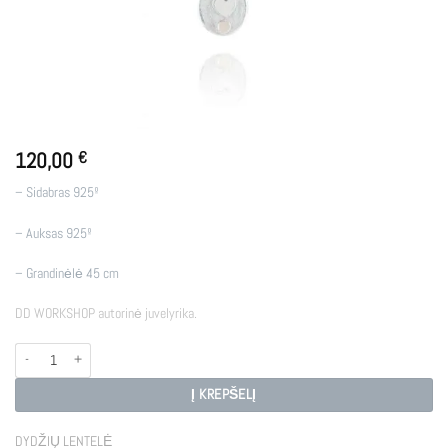
120,00
€
– Sidabras 925º
– Auksas 925º
– Grandinėlė 45 cm
DD WORKSHOP autorinė juvelyrika.
produkto kiekis: SIDABRO PAKABUTIS HEART
Į KREPŠELĮ
DYDŽIŲ LENTELĖ