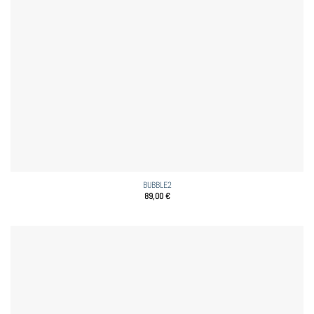
BUBBLE2
89,00
€