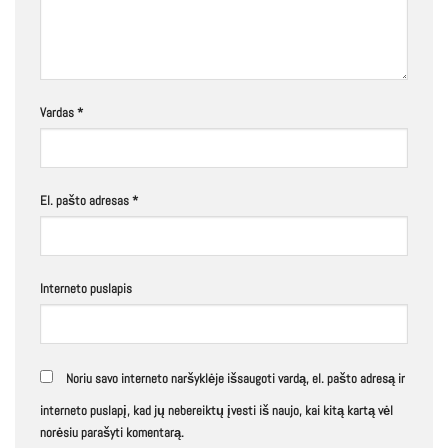
Vardas
*
El. pašto adresas
*
Interneto puslapis
Noriu savo interneto naršyklėje išsaugoti vardą, el. pašto adresą ir
interneto puslapį, kad jų nebereiktų įvesti iš naujo, kai kitą kartą vėl
norėsiu parašyti komentarą.