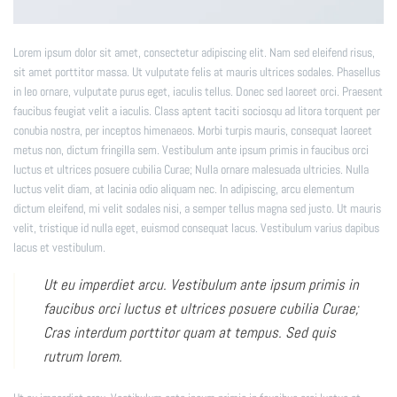
Lorem ipsum dolor sit amet, consectetur adipiscing elit. Nam sed eleifend risus,
sit amet porttitor massa. Ut vulputate felis at mauris ultrices sodales. Phasellus
in leo ornare, vulputate purus eget, iaculis tellus. Donec sed laoreet orci. Praesent
faucibus feugiat velit a iaculis. Class aptent taciti sociosqu ad litora torquent per
conubia nostra, per inceptos himenaeos. Morbi turpis mauris, consequat laoreet
metus non, dictum fringilla sem. Vestibulum ante ipsum primis in faucibus orci
luctus et ultrices posuere cubilia Curae; Nulla ornare malesuada ultricies. Nulla
luctus velit diam, at lacinia odio aliquam nec. In adipiscing, arcu elementum
dictum eleifend, mi velit sodales nisi, a semper tellus magna sed justo. Ut mauris
velit, tristique id nulla eget, euismod consequat lacus. Vestibulum varius dapibus
lacus et vestibulum.
Ut eu imperdiet arcu. Vestibulum ante ipsum primis in
faucibus orci luctus et ultrices posuere cubilia Curae;
Cras interdum porttitor quam at tempus. Sed quis
rutrum lorem.