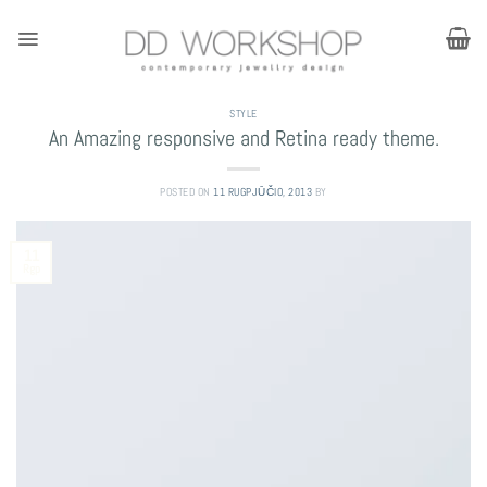
Skip
to
content
STYLE
An Amazing responsive and Retina ready theme.
POSTED ON
11 RUGPJŪČIO, 2013
BY
11
Rgp