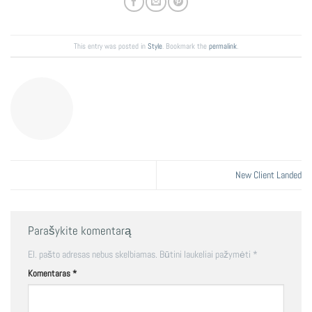
This entry was posted in
Style
. Bookmark the
permalink
.
New Client Landed
Parašykite komentarą
El. pašto adresas nebus skelbiamas.
Būtini laukeliai pažymėti
*
Komentaras
*