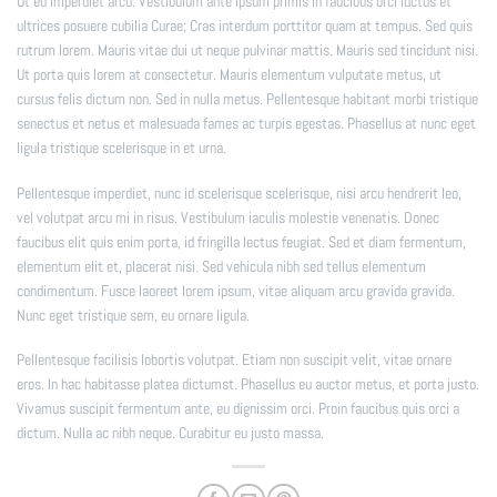
Ut eu imperdiet arcu. Vestibulum ante ipsum primis in faucibus orci luctus et
ultrices posuere cubilia Curae; Cras interdum porttitor quam at tempus. Sed quis
rutrum lorem. Mauris vitae dui ut neque pulvinar mattis. Mauris sed tincidunt nisi.
Ut porta quis lorem at consectetur. Mauris elementum vulputate metus, ut
cursus felis dictum non. Sed in nulla metus. Pellentesque habitant morbi tristique
senectus et netus et malesuada fames ac turpis egestas. Phasellus at nunc eget
ligula tristique scelerisque in et urna.
Pellentesque imperdiet, nunc id scelerisque scelerisque, nisi arcu hendrerit leo,
vel volutpat arcu mi in risus. Vestibulum iaculis molestie venenatis. Donec
faucibus elit quis enim porta, id fringilla lectus feugiat. Sed et diam fermentum,
elementum elit et, placerat nisi. Sed vehicula nibh sed tellus elementum
condimentum. Fusce laoreet lorem ipsum, vitae aliquam arcu gravida gravida.
Nunc eget tristique sem, eu ornare ligula.
Pellentesque facilisis lobortis volutpat. Etiam non suscipit velit, vitae ornare
eros. In hac habitasse platea dictumst. Phasellus eu auctor metus, et porta justo.
Vivamus suscipit fermentum ante, eu dignissim orci. Proin faucibus quis orci a
dictum. Nulla ac nibh neque. Curabitur eu justo massa.