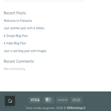
Recent Posts
Welcome to Flatsome
Just another post with A Gallery
A Simple Blog Post
A Video Blog Post
Just a cool blog post with Images
Recent Comments
Nėra komentarų.
Visa
MasterCard
Paysera
Cash
On
Visos teisės saugomos. 2026 ©
DDWorkshop.lt
Delivery