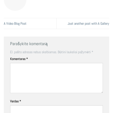
A Video Blog Post
Just another post with A Gallery
Parašykite komentarą
El. pašto adresas nebus skelbiamas.
Būtini laukeliai pažymėti
*
Komentaras
*
Vardas
*