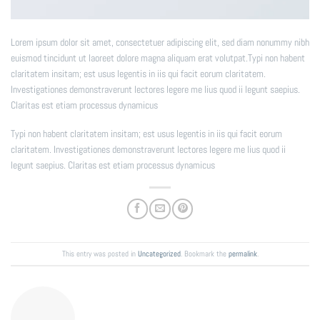
Lorem ipsum dolor sit amet, consectetuer adipiscing elit, sed diam nonummy nibh
euismod tincidunt ut laoreet dolore magna aliquam erat volutpat.Typi non habent
claritatem insitam; est usus legentis in iis qui facit eorum claritatem.
Investigationes demonstraverunt lectores legere me lius quod ii legunt saepius.
Claritas est etiam processus dynamicus
Typi non habent claritatem insitam; est usus legentis in iis qui facit eorum
claritatem. Investigationes demonstraverunt lectores legere me lius quod ii
legunt saepius. Claritas est etiam processus dynamicus
This entry was posted in
Uncategorized
. Bookmark the
permalink
.