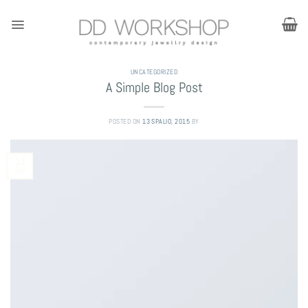
Skip
to
content
UNCATEGORIZED
A Simple Blog Post
POSTED ON
13 SPALIO, 2015
BY
13
Spa