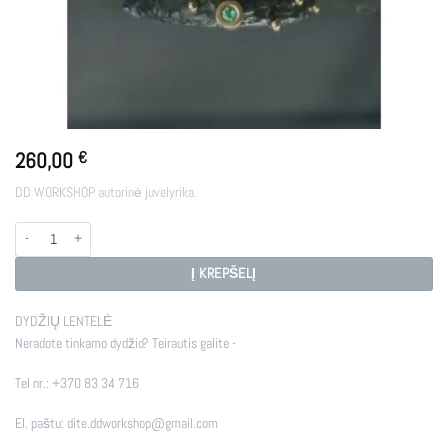
260,00
€
DD WORKSHOP autorinė juvelyrika.
produkto kiekis: ŽEMYNA
Į KREPŠELĮ
DYDŽIŲ LENTELĖ
Neradote tinkamo dydžio? Teirautis galite -
Tel nr.:
+370 83 34 716
El. paštu:
dite.ddworkshop@gmail.com