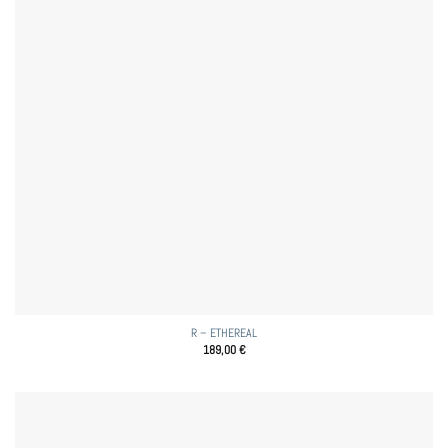
R – ETHEREAL
189,00
€