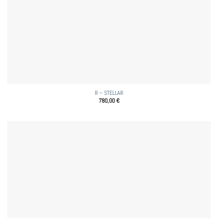
R – STELLAR
780,00
€