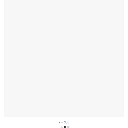
R – SGD
139,00
€