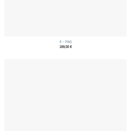
R – PING
189,00
€