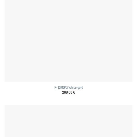
R- DROPG White gold
269,00
€