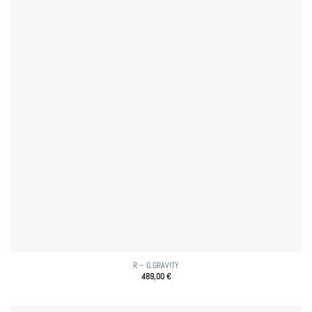
R – G.GRAVITY
489,00
€