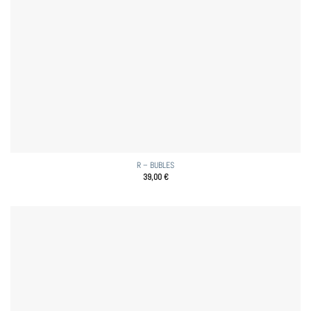
R – BUBLES
39,00
€