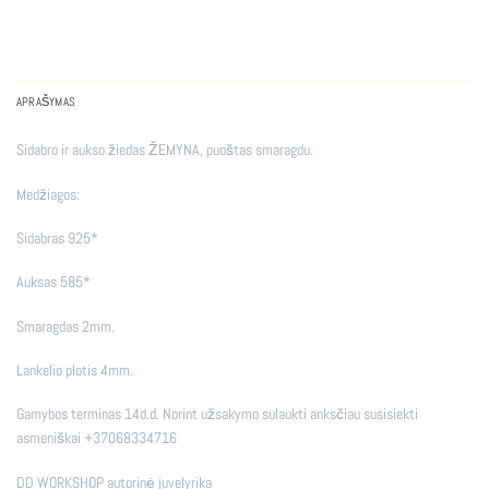
APRAŠYMAS
Sidabro ir aukso žiedas ŽEMYNA, puoštas smaragdu.
Medžiagos:
Sidabras 925*
Auksas 585*
Smaragdas 2mm.
Lankelio plotis 4mm.
Gamybos terminas 14d.d. Norint užsakymo sulaukti anksčiau susisiekti
asmeniškai +37068334716
DD WORKSHOP autorinė juvelyrika