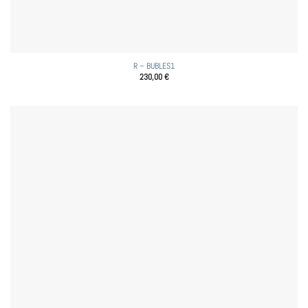
R – BUBLES1
230,00
€