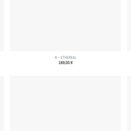
R – ETHEREAL
189,00
€