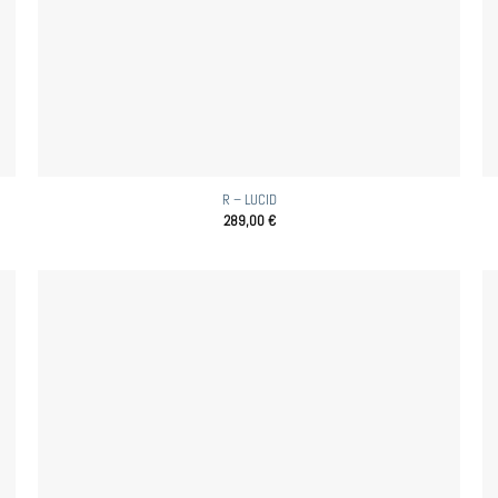
R – LUCID
289,00
€