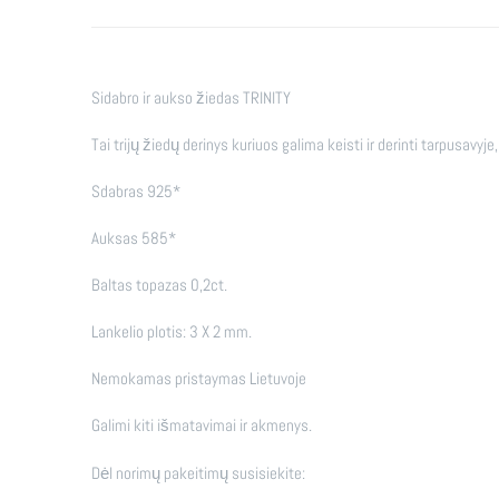
Sidabro ir aukso žiedas TRINITY
Tai trijų žiedų derinys kuriuos galima keisti ir derinti tarpusavyje,
Sdabras 925*
Auksas 585*
Baltas topazas 0,2ct.
Lankelio plotis: 3 X 2 mm.
Nemokamas pristaymas Lietuvoje
Galimi kiti išmatavimai ir akmenys.
Dėl norimų pakeitimų susisiekite: