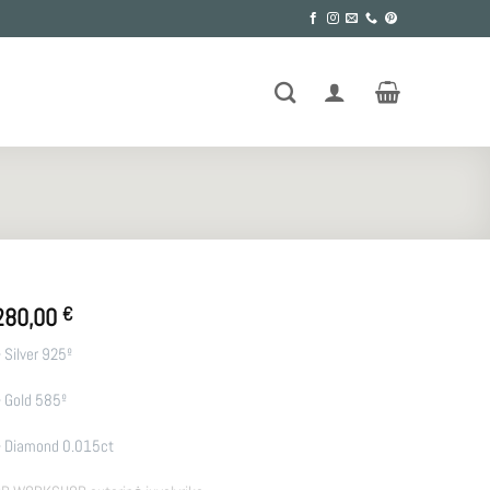
280,00
€
 Silver 925º
 Gold 585º
 Diamond 0.015ct