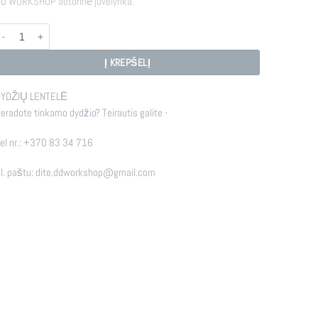
D WORKSHOP autorinė juvelyrika.
rodukto kiekis: TRINITY
Į KREPŠELĮ
YDŽIŲ LENTELĖ
eradote tinkamo dydžio? Teirautis galite -
el nr.:
+370 83 34 716
l. paštu:
dite.ddworkshop@gmail.com