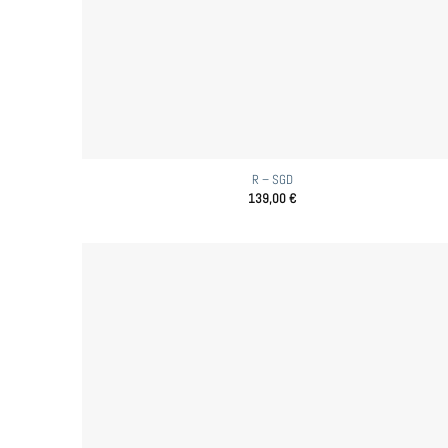
R – SGD
139,00
€