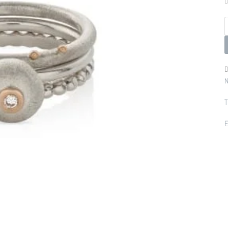
D
p
D
N
T
E