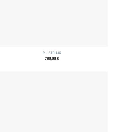
R – STELLAR
780,00
€