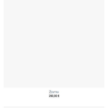
ŽEMYNA
260,00
€