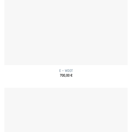
E – WDOT
700,00
€