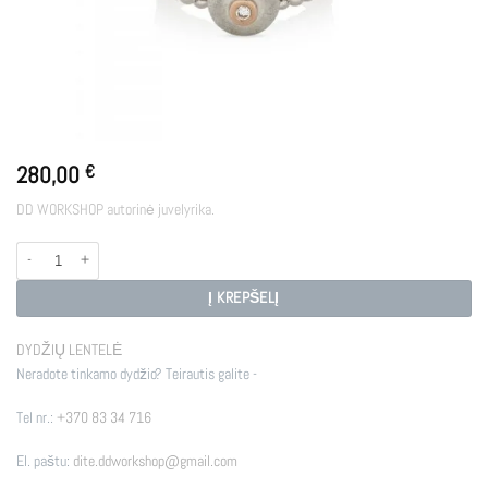
280,00
€
DD WORKSHOP autorinė juvelyrika.
produkto kiekis: TRINITY
Į KREPŠELĮ
DYDŽIŲ LENTELĖ
Neradote tinkamo dydžio? Teirautis galite -
Tel nr.:
+370 83 34 716
El. paštu:
dite.ddworkshop@gmail.com