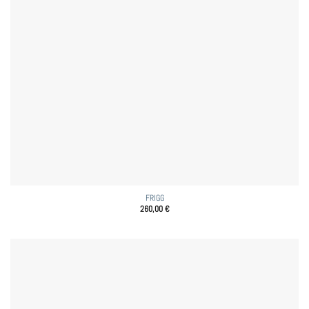
FRIGG
260,00
€