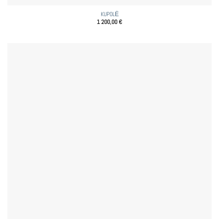
KUPOLĖ
1 200,00
€