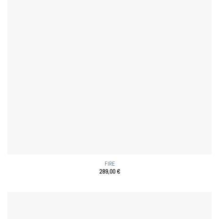
FIRE
289,00
€