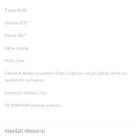
Žiedas RIVER
Sidabras 925*
Auksas 585*
Baltas topazas
Plotis: 3mm.
Kiekvienas žiedas yra autorinis Ditės Di kūrinys, tad gali kažkiek skirtis nuo
pavaizduoto nuotraukoje.
Pristatymo terminas 2sav.
DD WORKSHOP autorinė juvelyrika
PANAŠŪS PRODUKTAI