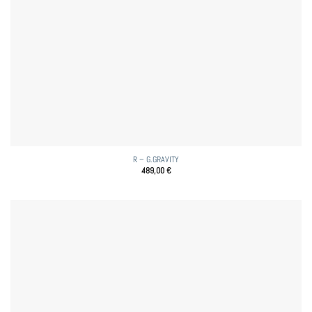
R – G.GRAVITY
489,00
€