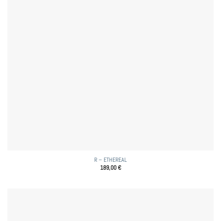
R – ETHEREAL
189,00
€