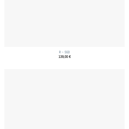
R – SGD
139,00
€