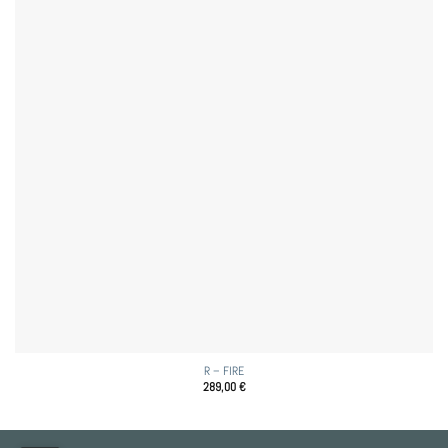
R – FIRE
289,00
€