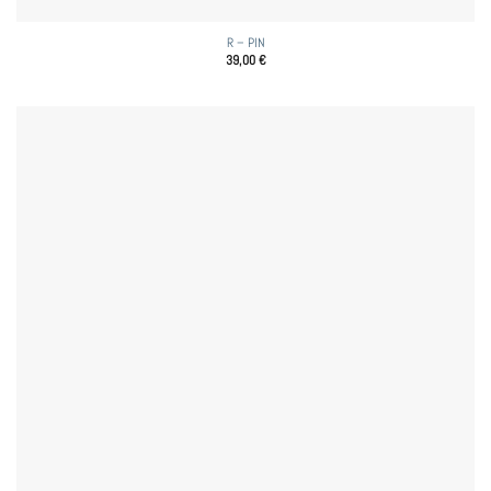
R – PIN
39,00
€