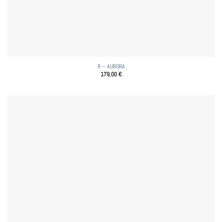
R – AURORA
179,00
€