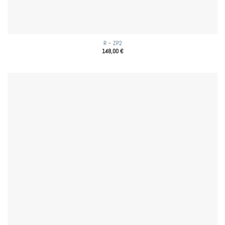
R – ZP2
148,00
€