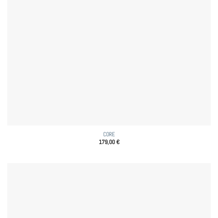
CORE
179,00
€