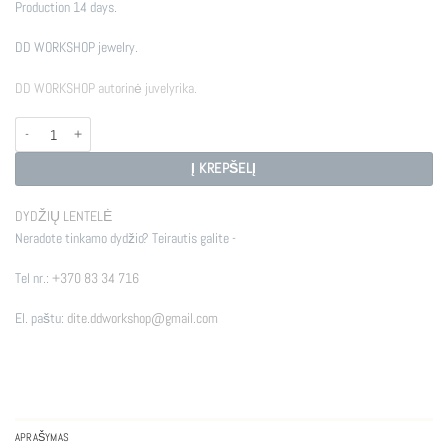
Production 14 days.
DD WORKSHOP jewelry.
DD WORKSHOP autorinė juvelyrika.
produkto kiekis: RIVER
Į KREPŠELĮ
DYDŽIŲ LENTELĖ
Neradote tinkamo dydžio? Teirautis galite -
Tel nr.:
+370 83 34 716
El. paštu:
dite.ddworkshop@gmail.com
APRAŠYMAS