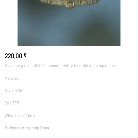
220,00
€
Silver and gold ring RIVER, decorated with a beautiful white topaz stone.
Materials:
Silver 925*
Gold 585*
White topaz 1,5mm.
Thickness of the hoop 3 mm.