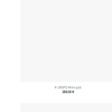
R- DROPG White gold
269,00
€