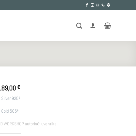
189,00
€
 Silver 925º
 Gold 585º
D WORKSHOP autorinė juvelyrika.