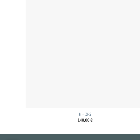
R – ZP2
148,00
€