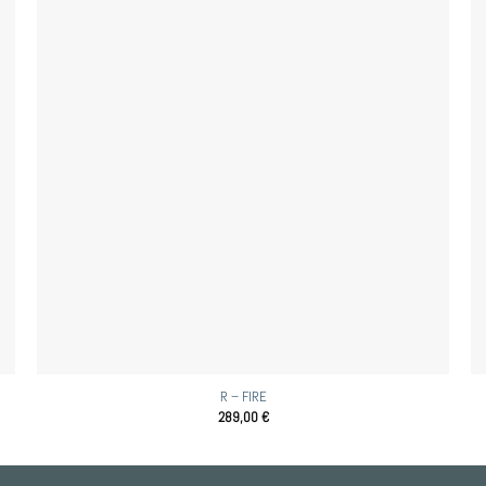
R – FIRE
289,00
€