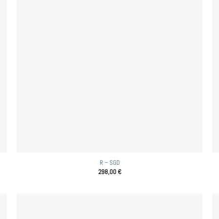
R – SGD
298,00
€