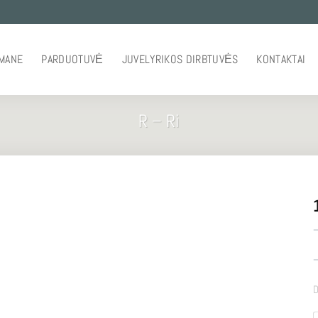
 MANE
PARDUOTUVĖ
JUVELYRIKOS DIRBTUVĖS
KONTAKTAI
R – Ri
–
–
D