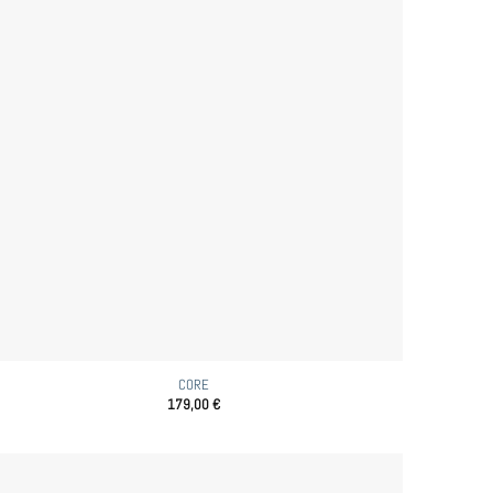
CORE
179,00
€