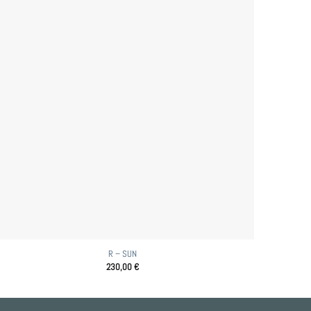
R – SUN
230,00
€