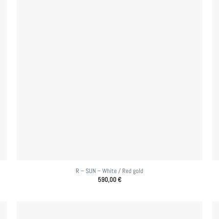
R – SUN – White / Red gold
590,00
€