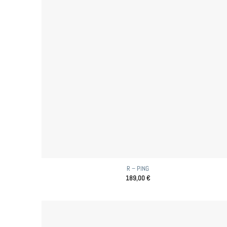
R – PING
189,00
€