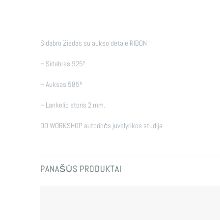
Sidabro žiedas su aukso detale RIBON
– Sidabras 925º
– Auksas 585º
– Lankelio storis 2 mm.
DD WORKSHOP autorinės juvelyrikos studija
PANAŠŪS PRODUKTAI