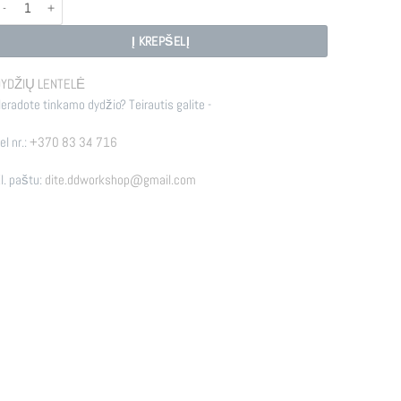
rodukto kiekis: R - Ri
Į KREPŠELĮ
YDŽIŲ LENTELĖ
eradote tinkamo dydžio? Teirautis galite -
el nr.:
+370 83 34 716
l. paštu:
dite.ddworkshop@gmail.com