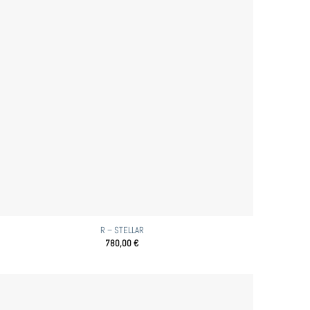
R – STELLAR
780,00
€