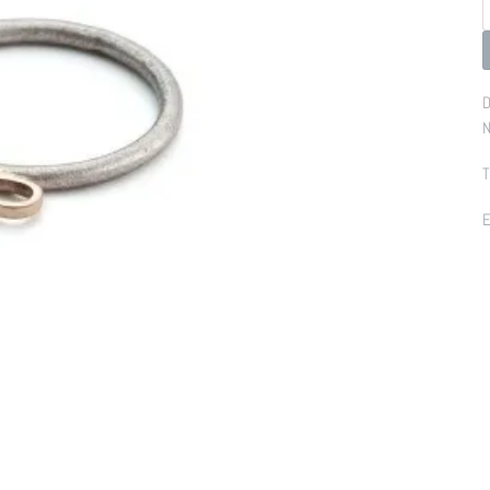
p
D
N
T
E