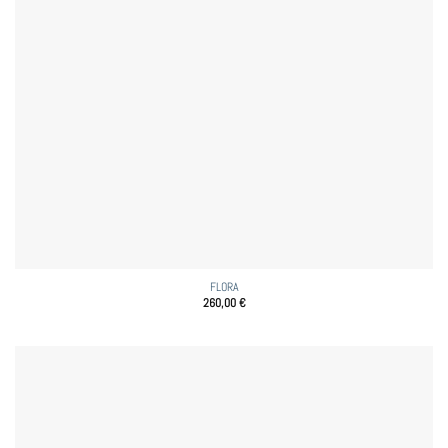
FLORA
260,00
€