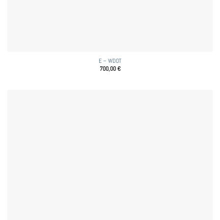
E – WDOT
700,00
€