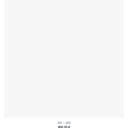
WR – ONE
800,00
€