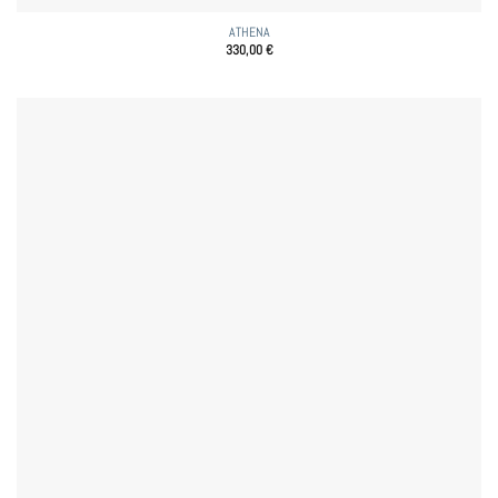
ATHENA
330,00
€