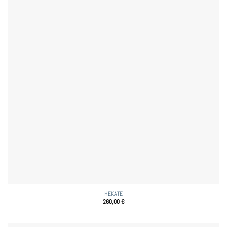
HEKATE
260,00
€