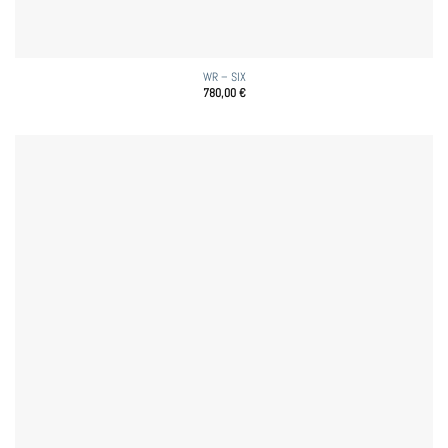
WR – SIX
780,00
€