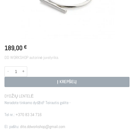
189,00
€
DD WORKSHOP autorinė juvelyrika.
produkto kiekis: PIN GO
Į KREPŠELĮ
DYDŽIŲ LENTELĖ
Neradote tinkamo dydžio? Teirautis galite -
Tel nr.:
+370 83 34 716
El. paštu:
dite.ddworkshop@gmail.com