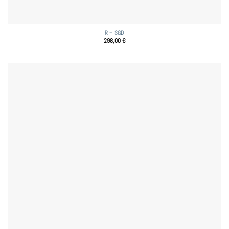
R – SGD
298,00
€