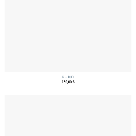
R – BUD
159,00
€