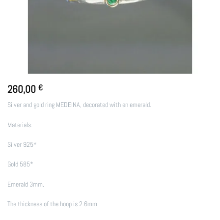
260,00
€
Silver and gold ring MEDEINA, decorated with en emerald.
Materials:
Silver 925*
Gold 585*
Emerald 3mm.
The thickness of the hoop is 2.6mm.