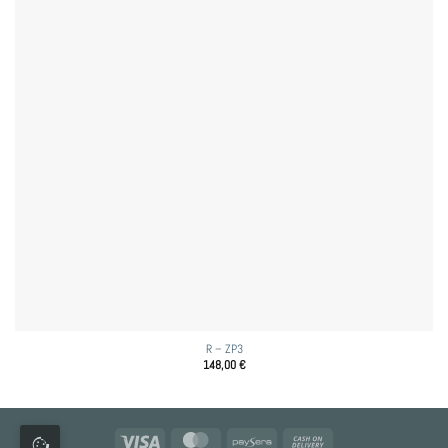
R – ZP3
148,00
€
Visa
MasterCard
Paysera
Cash