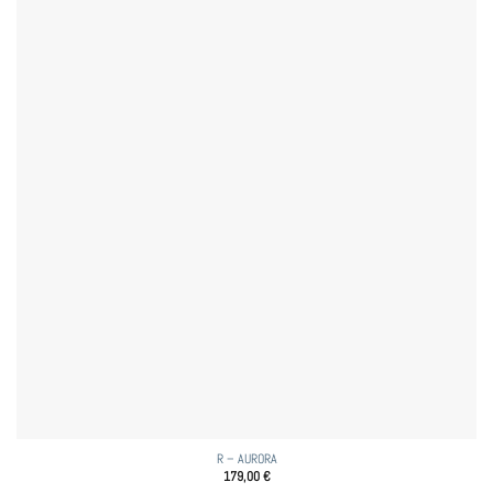
R – AURORA
179,00
€