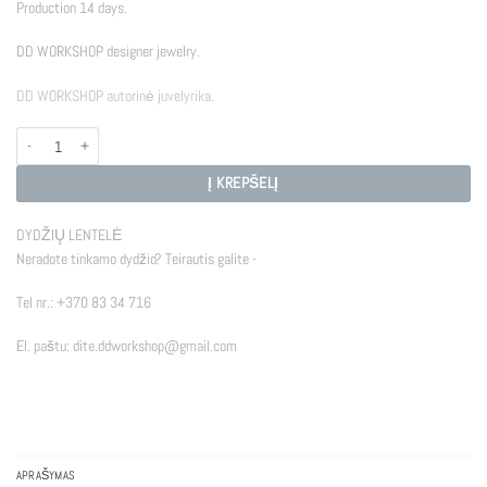
Production 14 days.
DD WORKSHOP designer jewelry.
DD WORKSHOP autorinė juvelyrika.
produkto kiekis: MEDEINA
Į KREPŠELĮ
DYDŽIŲ LENTELĖ
Neradote tinkamo dydžio? Teirautis galite -
Tel nr.:
+370 83 34 716
El. paštu:
dite.ddworkshop@gmail.com
APRAŠYMAS