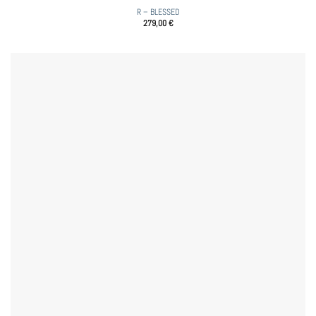
R – BLESSED
279,00
€