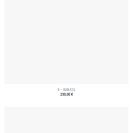
R – BUBLES1
230,00
€