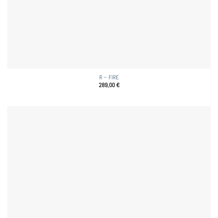
R – FIRE
289,00
€