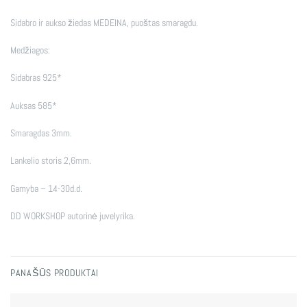
Sidabro ir aukso žiedas MEDEINA, puoštas smaragdu.
Medžiagos:
Sidabras 925*
Auksas 585*
Smaragdas 3mm.
Lankelio storis 2,6mm.
Gamyba – 14-30d.d.
DD WORKSHOP autorinė juvelyrika.
PANAŠŪS PRODUKTAI