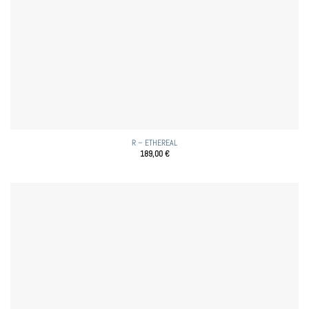
R – ETHEREAL
189,00
€