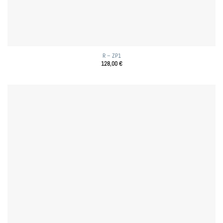
R – ZP1
128,00
€