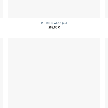
R- DROPG White gold
269,00
€