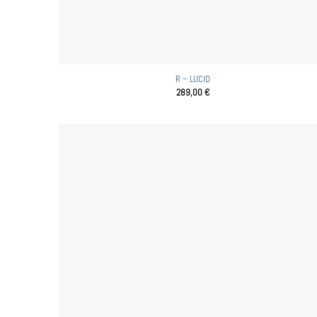
R – LUCID
289,00
€