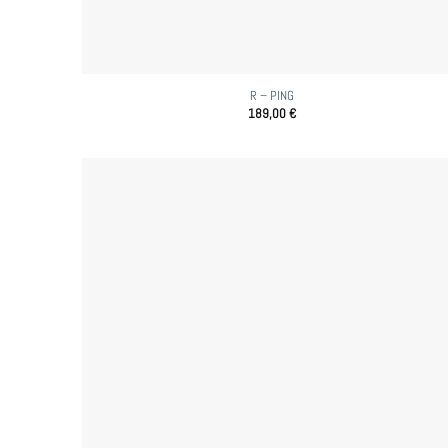
R – PING
189,00
€