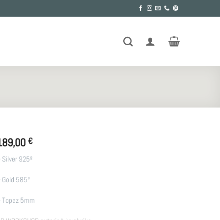
189,00
€
 Silver 925º
 Gold 585º
 Topaz 5mm