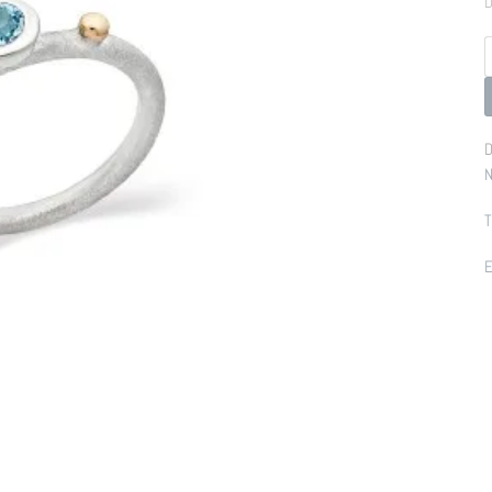
D
p
D
N
T
E