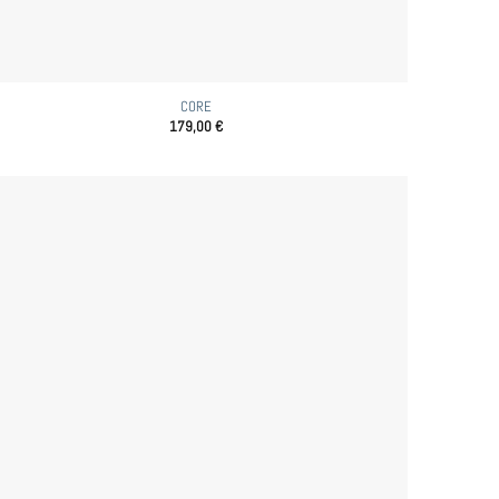
CORE
179,00
€