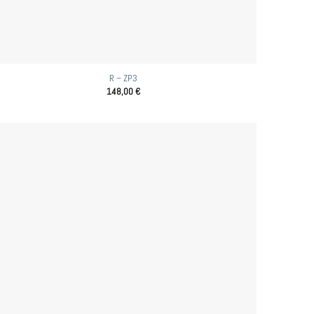
R – ZP3
148,00
€