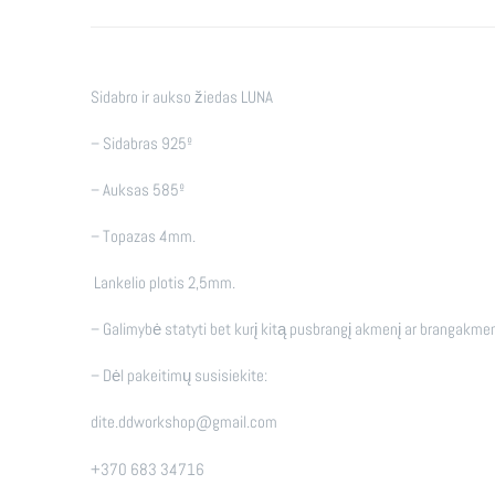
Sidabro ir aukso žiedas LUNA
– Sidabras 925º
– Auksas 585º
– Topazas 4mm.
Lankelio plotis 2,5mm.
– Galimybė statyti bet kurį kitą pusbrangį akmenį ar brangakme
– Dėl pakeitimų susisiekite:
dite.ddworkshop@gmail.com
+370 683 34716