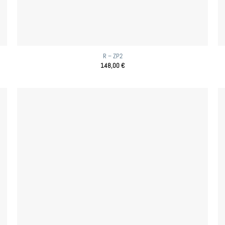
R – ZP2
148,00
€