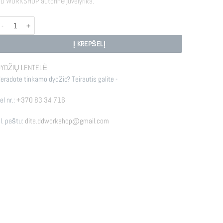
D WORKSHOP autorinė juvelyrika.
rodukto kiekis: LUNA
Į KREPŠELĮ
YDŽIŲ LENTELĖ
eradote tinkamo dydžio? Teirautis galite -
el nr.:
+370 83 34 716
l. paštu:
dite.ddworkshop@gmail.com