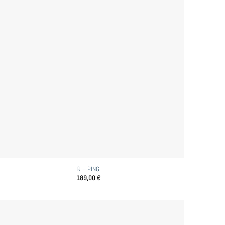
R – PING
189,00
€