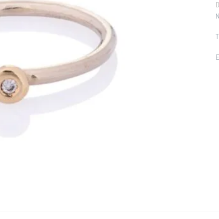
D
N
T
E