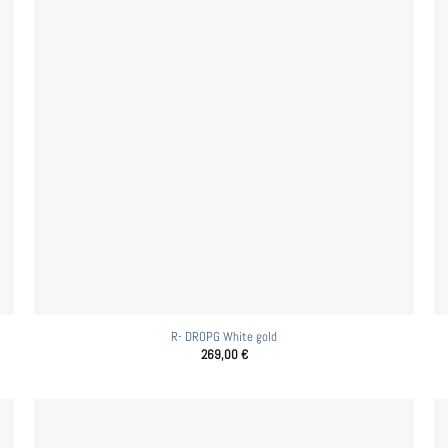
R- DROPG White gold
269,00
€