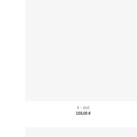
R – BUD
159,00
€