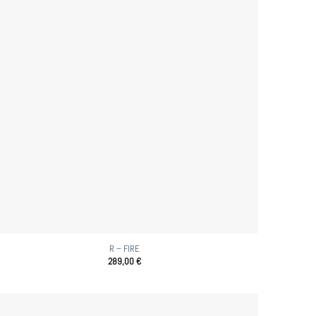
R – FIRE
289,00
€