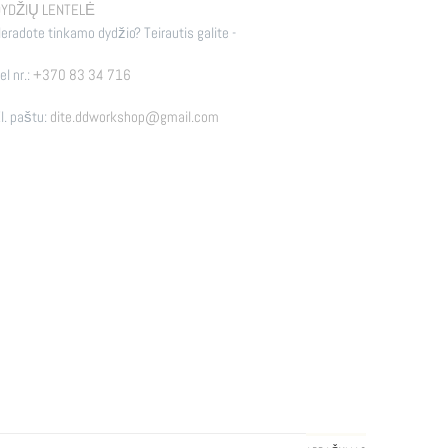
YDŽIŲ LENTELĖ
eradote tinkamo dydžio? Teirautis galite -
el nr.:
+370 83 34 716
l. paštu:
dite.ddworkshop@gmail.com