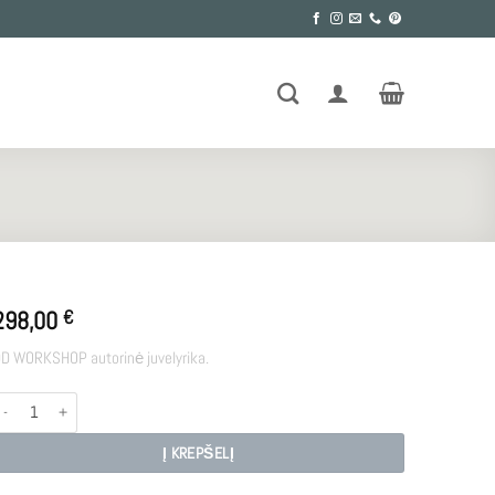
298,00
€
D WORKSHOP autorinė juvelyrika.
rodukto kiekis: LOTUS GO
Į KREPŠELĮ