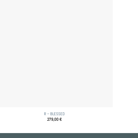
R – BLESSED
279,00
€