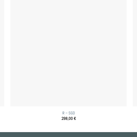
R – SGD
298,00
€