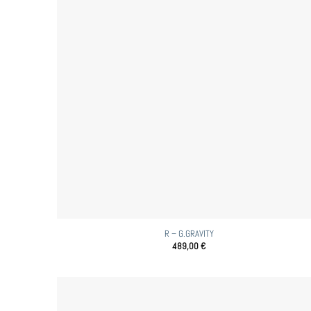
R – G.GRAVITY
489,00
€