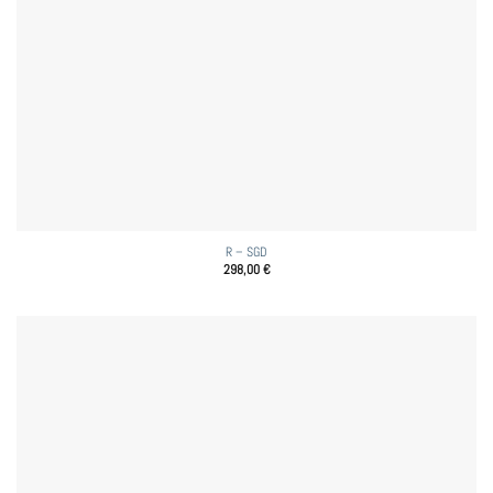
R – SGD
298,00
€