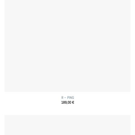
R – PING
189,00
€