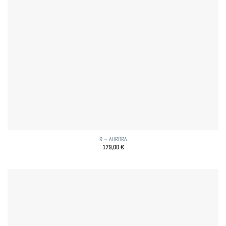
R – AURORA
179,00
€