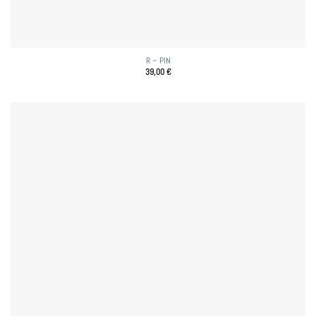
R – PIN
39,00
€