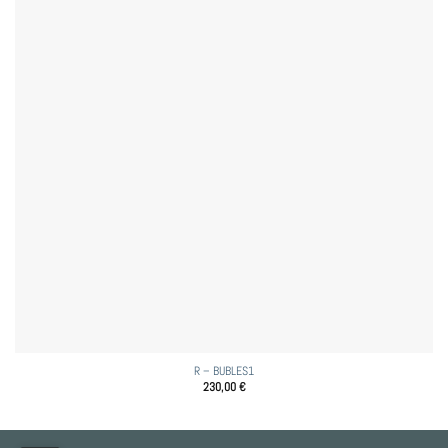
R – BUBLES1
230,00
€