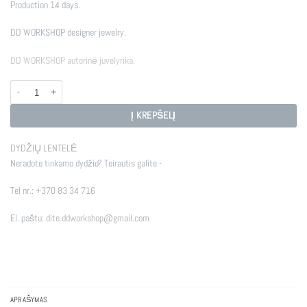
Production 14 days.
DD WORKSHOP designer jewelry.
DD WORKSHOP autorinė juvelyrika.
produkto kiekis: HEKATE
Į KREPŠELĮ
DYDŽIŲ LENTELĖ
Neradote tinkamo dydžio? Teirautis galite -
Tel nr.:
+370 83 34 716
El. paštu:
dite.ddworkshop@gmail.com
APRAŠYMAS