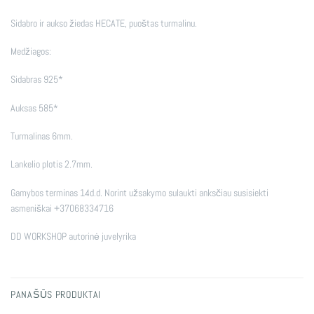
Sidabro ir aukso žiedas HECATE, puoštas turmalinu.
Medžiagos:
Sidabras 925*
Auksas 585*
Turmalinas 6mm.
Lankelio plotis 2.7mm.
Gamybos terminas 14d.d. Norint užsakymo sulaukti anksčiau susisiekti
asmeniškai +37068334716
DD WORKSHOP autorinė juvelyrika
PANAŠŪS PRODUKTAI