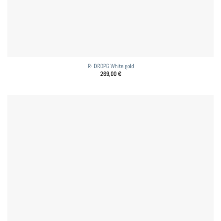
R- DROPG White gold
269,00
€