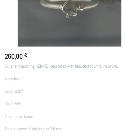
260,00
€
Silver and gold ring HEKATE, decorated with beautiful tourmaline stone.
Materials:
Silver 925*
Gold 585*
Tourmaline 5 mm.
The thickness of the hoop is 2.6 mm.