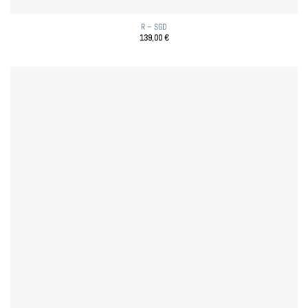
R – SGD
139,00
€