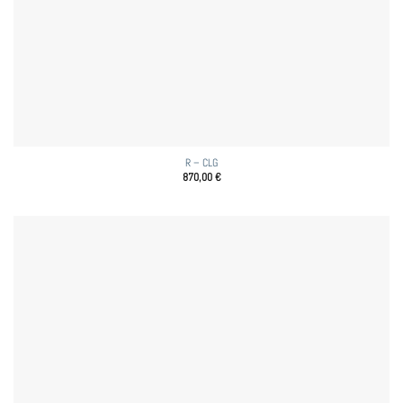
R – CLG
870,00
€