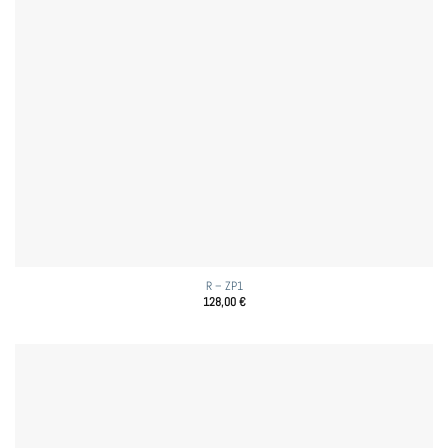
R – ZP1
128,00
€