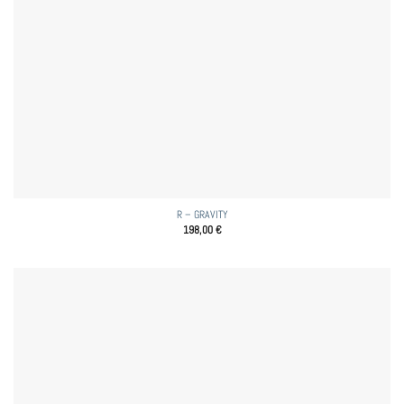
R – GRAVITY
198,00
€