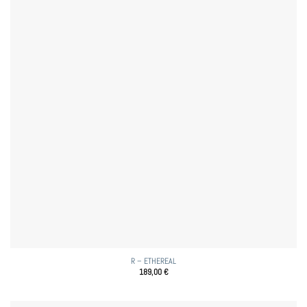
R – ETHEREAL
189,00
€