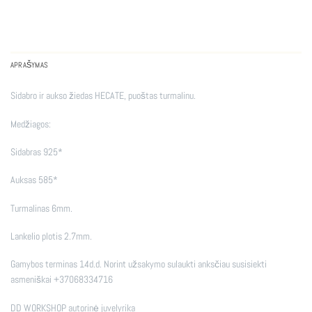
APRAŠYMAS
Sidabro ir aukso žiedas HECATE, puoštas turmalinu.
Medžiagos:
Sidabras 925*
Auksas 585*
Turmalinas 6mm.
Lankelio plotis 2.7mm.
Gamybos terminas 14d.d. Norint užsakymo sulaukti anksčiau susisiekti
asmeniškai +37068334716
DD WORKSHOP autorinė juvelyrika