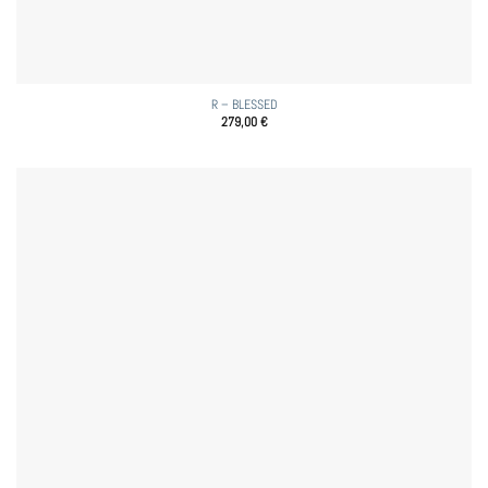
R – BLESSED
279,00
€