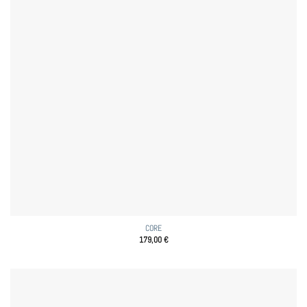
CORE
179,00
€