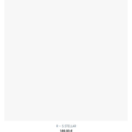
R – S.STELLAR
189,00
€