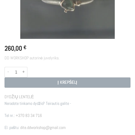
260,00
€
DD WORKSHOP autorinė juvelyrika.
produkto kiekis: HECATE
Į KREPŠELĮ
DYDŽIŲ LENTELĖ
Neradote tinkamo dydžio? Teirautis galite -
Tel nr.:
+370 83 34 716
El. paštu:
dite.ddworkshop@gmail.com