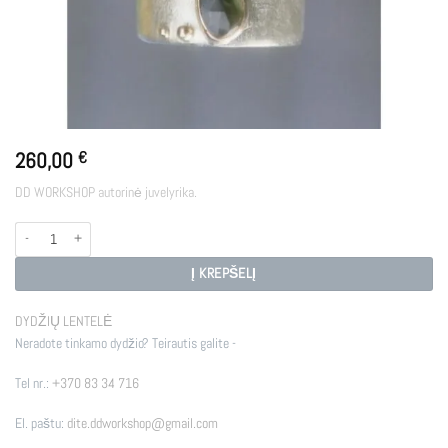
260,00
€
DD WORKSHOP autorinė juvelyrika.
produkto kiekis: FRIGG
Į KREPŠELĮ
DYDŽIŲ LENTELĖ
Neradote tinkamo dydžio? Teirautis galite -
Tel nr.:
+370 83 34 716
El. paštu:
dite.ddworkshop@gmail.com