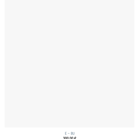
E – BU
300,00
€