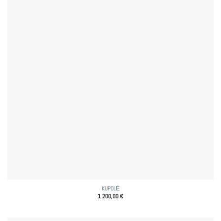
KUPOLĖ
1 200,00
€