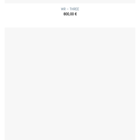
WR – THREE
800,00
€