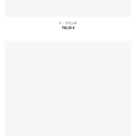
R – STELLAR
780,00
€