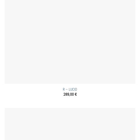
R – LUCID
289,00
€