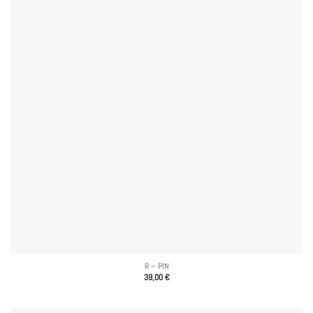
R – PIN
39,00
€