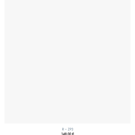
R – ZP3
148,00
€