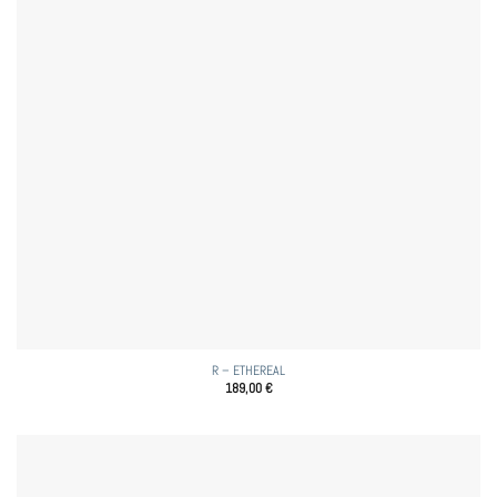
R – ETHEREAL
189,00
€