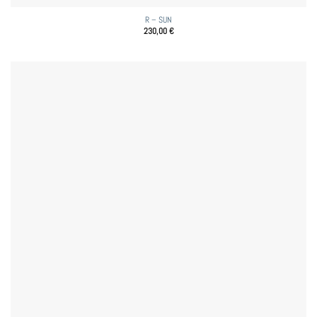
R – SUN
230,00
€