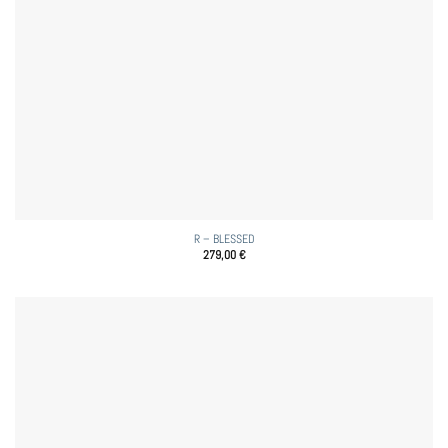
R – BLESSED
279,00
€