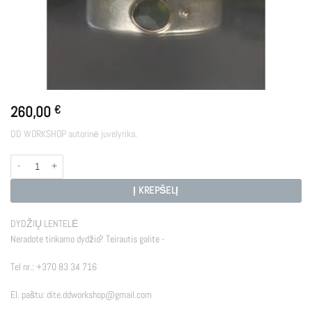
260,00
€
DD WORKSHOP autorinė juvelyrika.
produkto kiekis: FLORA
Į KREPŠELĮ
DYDŽIŲ LENTELĖ
Neradote tinkamo dydžio? Teirautis galite -
Tel nr.:
+370 83 34 716
El. paštu:
dite.ddworkshop@gmail.com