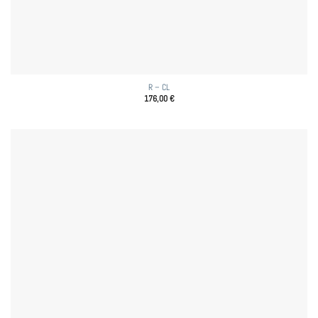
R – CL
176,00
€