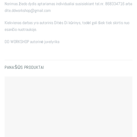
Norimas žiedo dydis aptariamas individualiai susisiekiant tel.nr. 868334716 arba
dite.ddworkshop@gmail.com
Kiekvienas darbas yra autorinis Ditės Di kūrinys, todėl gali šiek tiek skirtis nuo
esančio nuotraukoje.
DD WORKSHOP autorinė juvelyrika
PANAŠŪS PRODUKTAI