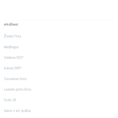
APRAŠYMAS
Žiedas Flora
Medžiagos:
Sidabras 925*
Auksas 585*
Turmalinas 5mm.
Lankelio plotis 6mm.
Dydis 18.
Galimi ir kiti dydžiai.