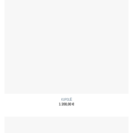
KUPOLĖ
1 200,00
€