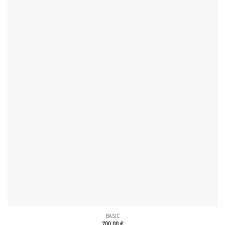
BASIC
700,00
€