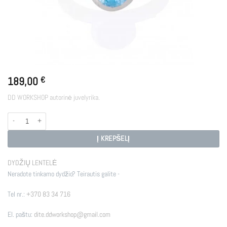
189,00
€
DD WORKSHOP autorinė juvelyrika.
produkto kiekis: ETHEREAL
Į KREPŠELĮ
DYDŽIŲ LENTELĖ
Neradote tinkamo dydžio? Teirautis galite -
Tel nr.:
+370 83 34 716
El. paštu:
dite.ddworkshop@gmail.com