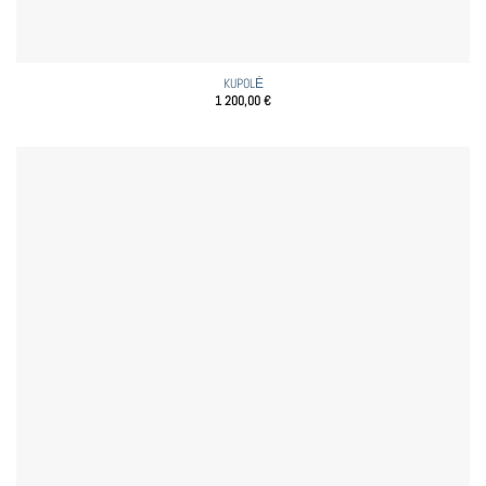
KUPOLĖ
1 200,00
€