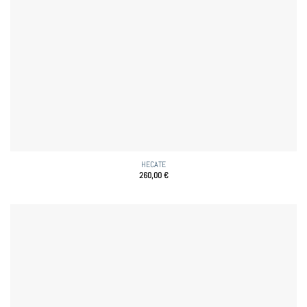
HECATE
260,00
€