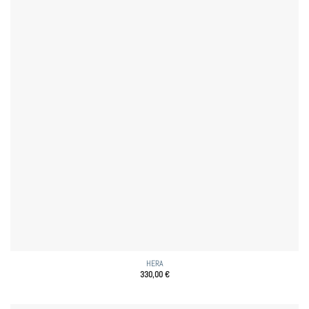
HERA
330,00
€