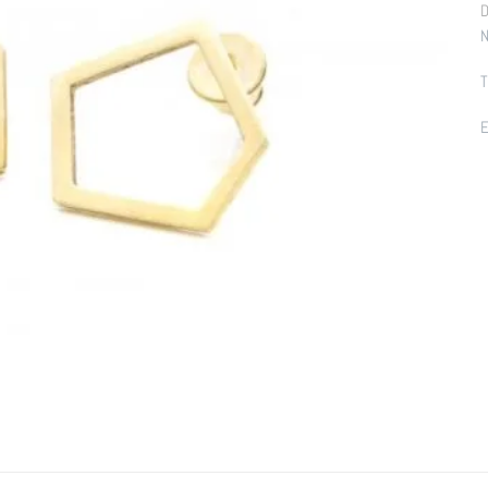
D
N
T
E