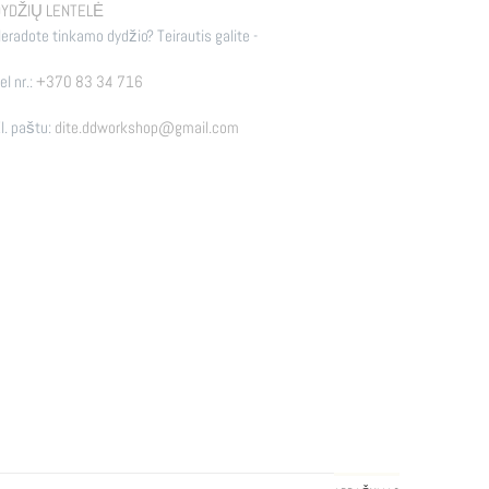
YDŽIŲ LENTELĖ
eradote tinkamo dydžio? Teirautis galite -
el nr.:
+370 83 34 716
l. paštu:
dite.ddworkshop@gmail.com