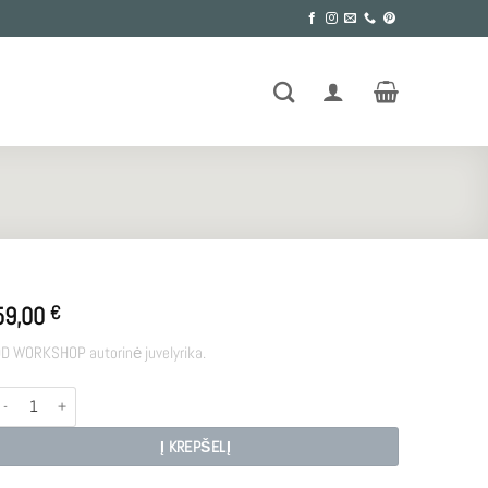
59,00
€
D WORKSHOP autorinė juvelyrika.
rodukto kiekis: E - SH
Į KREPŠELĮ