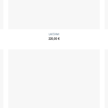
LAKSHMI
220,00
€