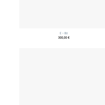
E – BU
300,00
€