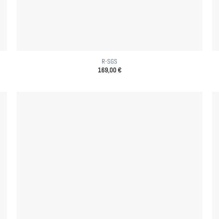
R-SGS
169,00
€