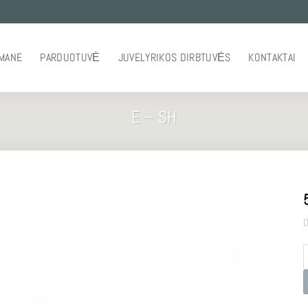
 MANE
PARDUOTUVĖ
JUVELYRIKOS DIRBTUVĖS
KONTAKTAI
E – SH
D
p