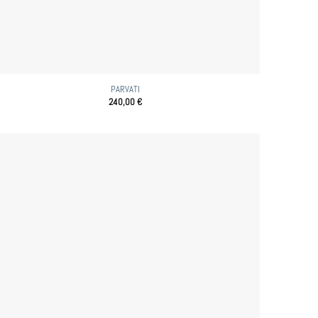
PARVATI
240,00
€