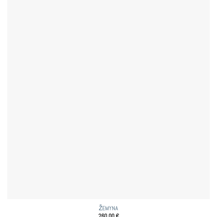
ŽEMYNA
260,00
€