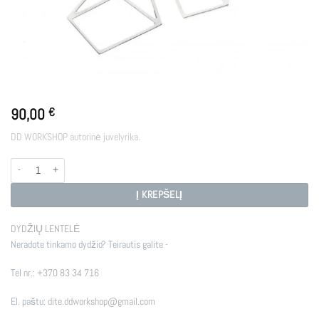
90,00
€
DD WORKSHOP autorinė juvelyrika.
produkto kiekis: E - KITE1
Į KREPŠELĮ
DYDŽIŲ LENTELĖ
Neradote tinkamo dydžio? Teirautis galite -
Tel nr.:
+370 83 34 716
El. paštu:
dite.ddworkshop@gmail.com