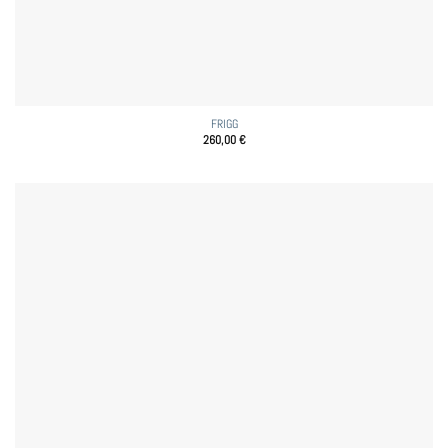
FRIGG
260,00
€