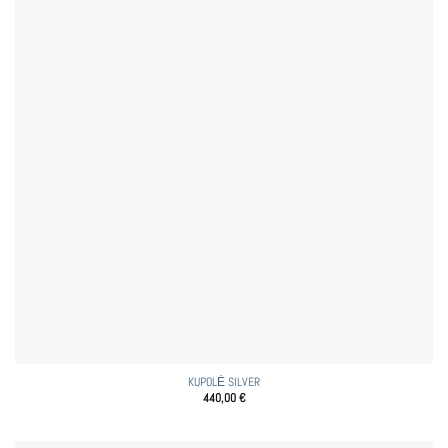
KUPOLĖ SILVER
440,00
€