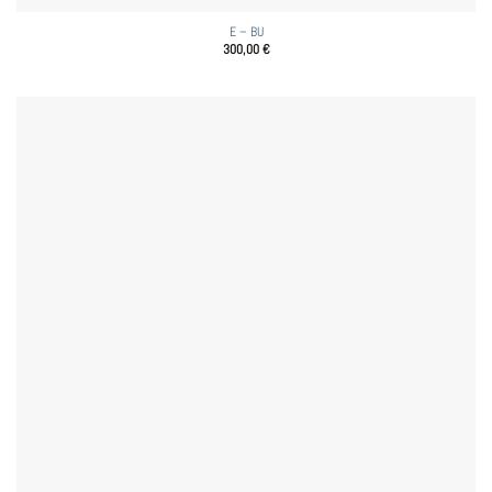
E – BU
300,00
€