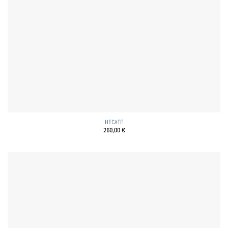
HECATE
260,00
€