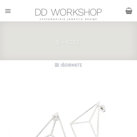
Skip
to
content
E – KITE1
IŠSIRINKITE