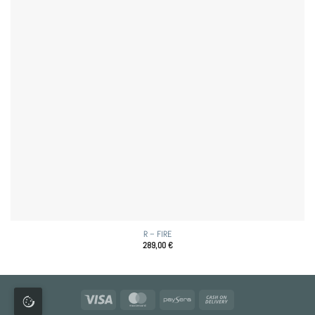
R – FIRE
289,00
€
Visa
MasterCard
Paysera
Cash
On