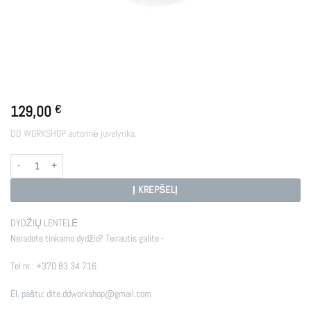
129,00
€
DD WORKSHOP autorinė juvelyrika.
produkto kiekis: DOT
Į KREPŠELĮ
DYDŽIŲ LENTELĖ
Neradote tinkamo dydžio? Teirautis galite -
Tel nr.:
+370 83 34 716
El. paštu:
dite.ddworkshop@gmail.com