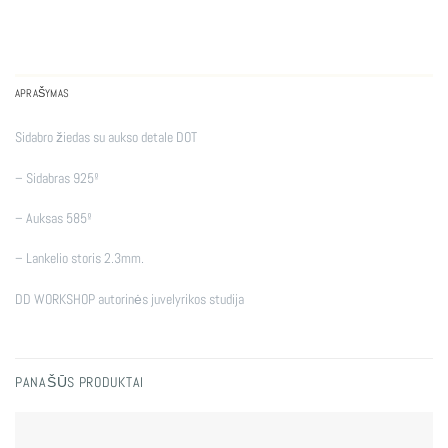
APRAŠYMAS
Sidabro žiedas su aukso detale DOT
– Sidabras 925º
– Auksas 585º
– Lankelio storis 2.3mm.
DD WORKSHOP autorinės juvelyrikos studija
PANAŠŪS PRODUKTAI