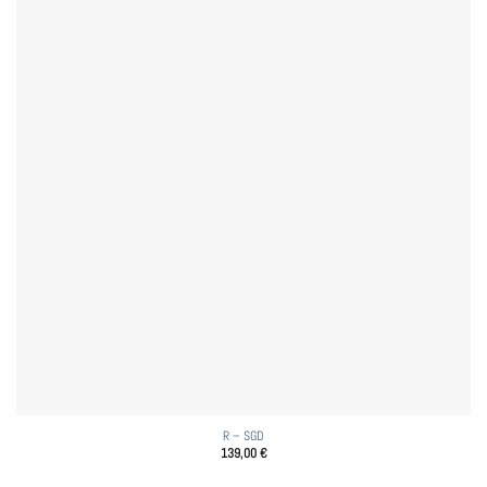
R – SGD
139,00
€