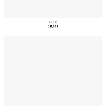
R – ZP2
148,00
€