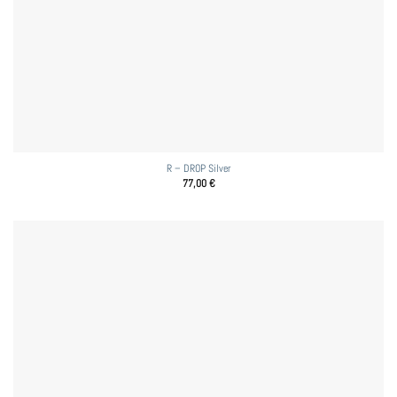
R – DROP Silver
77,00
€