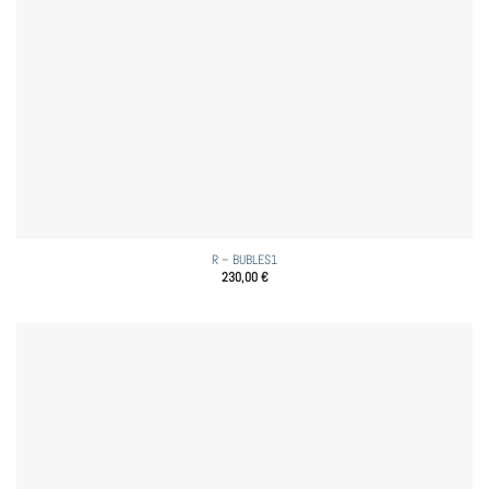
R – BUBLES1
230,00
€