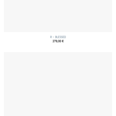
R – BLESSED
279,00
€