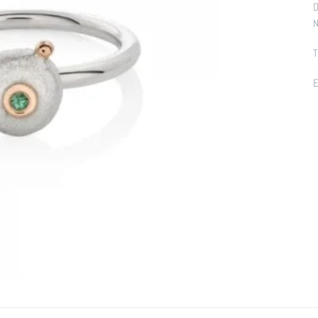
D
N
T
E