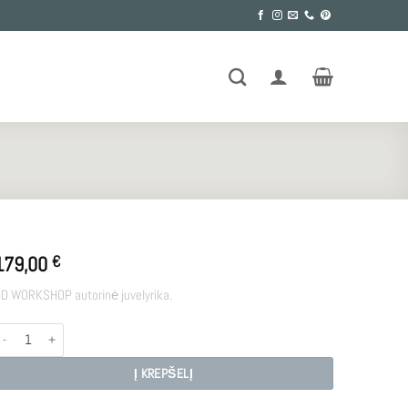
179,00
€
D WORKSHOP autorinė juvelyrika.
rodukto kiekis: CORE
Į KREPŠELĮ