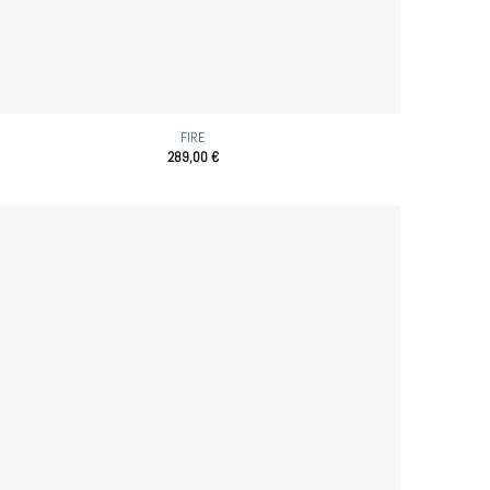
FIRE
289,00
€