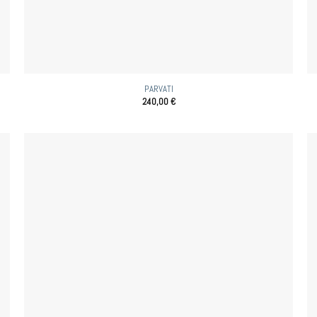
PARVATI
240,00
€