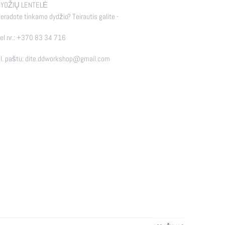
YDŽIŲ LENTELĖ
eradote tinkamo dydžio? Teirautis galite -
el nr.:
+370 83 34 716
l. paštu:
dite.ddworkshop@gmail.com