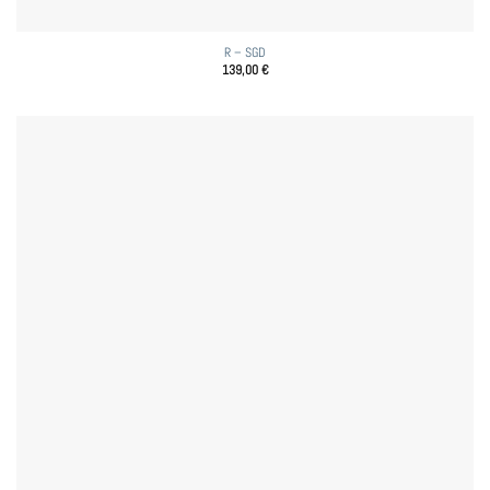
R – SGD
139,00
€