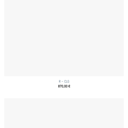
R – CLG
870,00
€