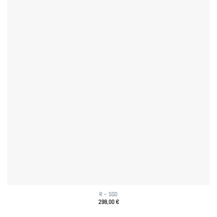
R – SGD
298,00
€