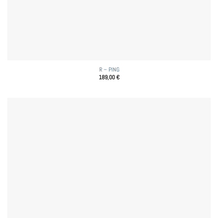
R – PING
189,00
€