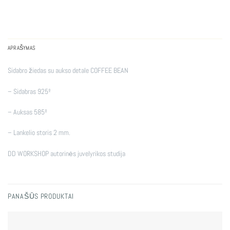
APRAŠYMAS
Sidabro žiedas su aukso detale COFFEE BEAN
– Sidabras 925º
– Auksas 585º
– Lankelio storis 2 mm.
DD WORKSHOP autorinės juvelyrikos studija
PANAŠŪS PRODUKTAI