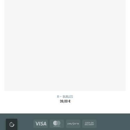
R – BUBLES
39,00
€
Visa
MasterCard
Paysera
Cash
On