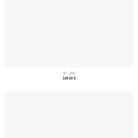
R – ZP2
148,00
€