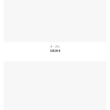
R – ZP1
128,00
€