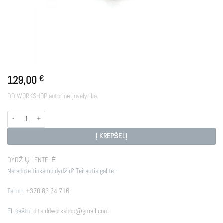
129,00
€
DD WORKSHOP autorinė juvelyrika.
produkto kiekis: COFFEE BEAN
Į KREPŠELĮ
DYDŽIŲ LENTELĖ
Neradote tinkamo dydžio? Teirautis galite -
Tel nr.:
+370 83 34 716
El. paštu:
dite.ddworkshop@gmail.com