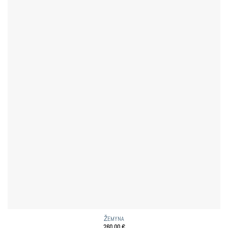
ŽEMYNA
260,00
€