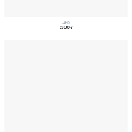
JUNO
260,00
€