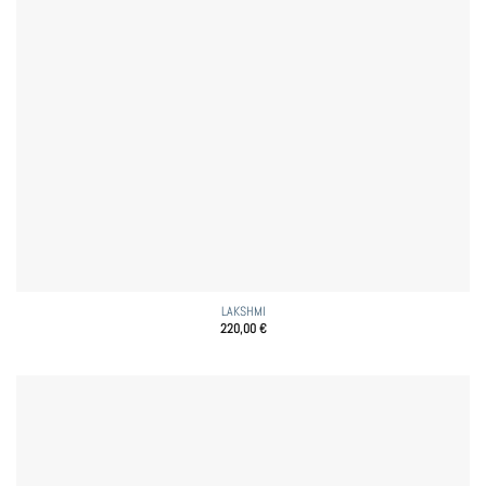
LAKSHMI
220,00
€