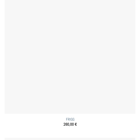
FRIGG
260,00
€