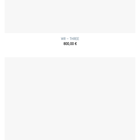
WR – THREE
800,00
€