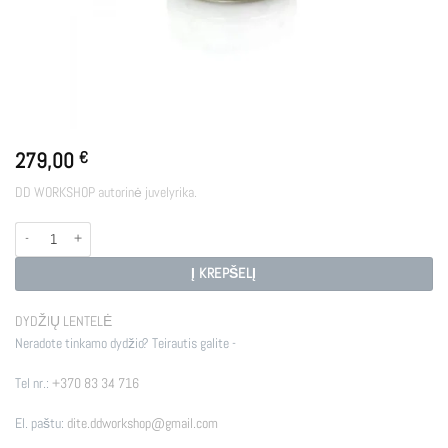
279,00
€
DD WORKSHOP autorinė juvelyrika.
produkto kiekis: BLISS
Į KREPŠELĮ
DYDŽIŲ LENTELĖ
Neradote tinkamo dydžio? Teirautis galite -
Tel nr.:
+370 83 34 716
El. paštu:
dite.ddworkshop@gmail.com