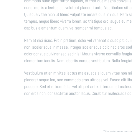
commodo nunc eget tortor dapibus, et tristique magna convallis.
nunc, mollis a lectus ac, volutpat placerat ante. Vestibulum sit 
Quisque vitae nibh ut libero vulputate ornare quis in risus. Nam s
tempus, neque libero viverra lorem, ac tristique orci augue eu m
dapibus elementum quam, vel semper mi tempus ac.
Nam at nisi risus. Proin pretium, dolor vel venenatis suscipit, dui nu
non, scelerisque in massa. Integer scelerisque odio nec eros sodal
dolor congue pulvinar sed sed nisi. Mauris viverra convallis feugi
elementum iaculis. Nam lobortis cursus vestibulum. Nulla feugiat
Vestibulum et enim vitae lectus malesuada aliquam vitae non mi. 
placerat neque leo, nec commodo eros ultrices vel. Fusce elit li
posuere. Sed et rutrum felis, vel aliquet ante. Interdum et mal
non eros non, consectetur auctor lacus. Curabitur malesuada odio
This entry was poste