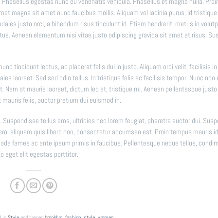
 Phasellus egestas nunc eu venenatis vehicula. Phasellus et magna nulla. Proi
amet magna sit amet nunc faucibus mollis. Aliquam vel lacinia purus, id tristique
odales justo orci, a bibendum risus tincidunt id. Etiam hendrerit, metus in volut
etus. Aenean elementum nisi vitae justo adipiscing gravida sit amet et risus. S
nc tincidunt lectus, ac placerat felis dui in justo. Aliquam orci velit, facilisis in 
es laoreet. Sed sed odio tellus. In tristique felis ac facilisis tempor. Nunc non 
at. Nam at mauris laoreet, dictum leo at, tristique mi. Aenean pellentesque justo
 mauris felis, auctor pretium dui euismod in.
Suspendisse tellus eros, ultricies nec lorem feugiat, pharetra auctor dui. Sus
bero, aliquam quis libero non, consectetur accumsan est. Proin tempus mauris i
esuada fames ac ante ipsum primis in faucibus. Pellentesque neque tellus, cond
 eget elit egestas porttitor.
d in
Style
and tagged
brooklyn
,
fashion
,
style
,
women
.