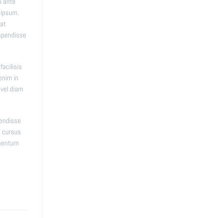
n ante
 ipsum.
pat
uspendisse
facilisis
enim in
 vel diam
pendisse
d cursus
imentum