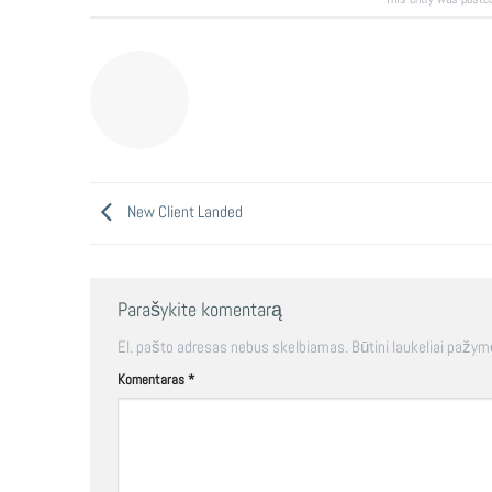
New Client Landed
Parašykite komentarą
El. pašto adresas nebus skelbiamas.
Būtini laukeliai pažym
Komentaras
*