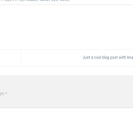
Just a cool blog post with I
ėti
*