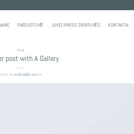
 MANE
PARDUOTUVĖ
JUVELYRIKOS DIRBTUVĖS
KONTAKTAI
STYLE
r post with A Gallery
POSTED ON
16 GRUODŽIO, 2013
BY