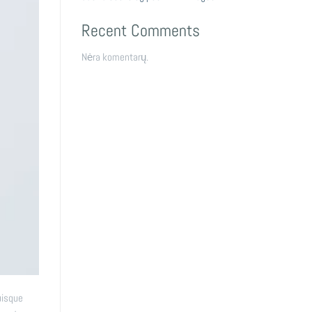
Recent Comments
Nėra komentarų.
uisque