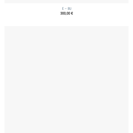
E – BU
300,00
€