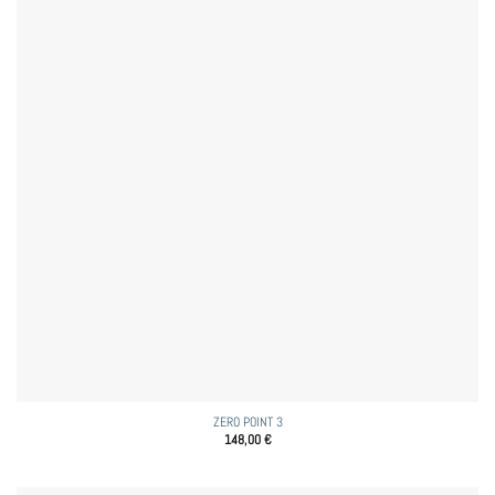
ZERO POINT 3
148,00
€