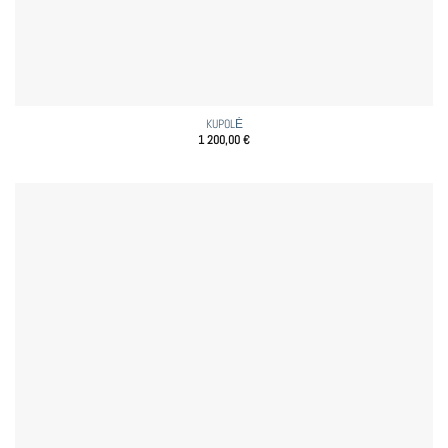
KUPOLĖ
1 200,00
€