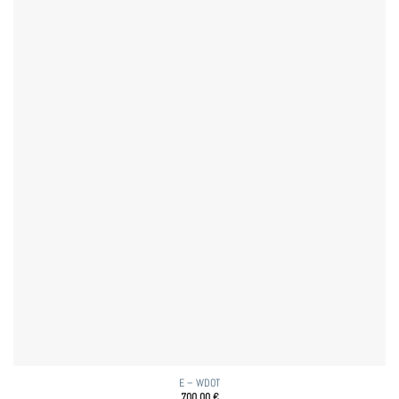
E – WDOT
700,00
€