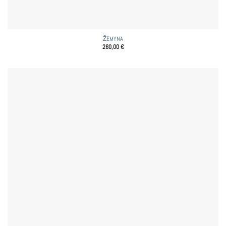
ŽEMYNA
260,00
€