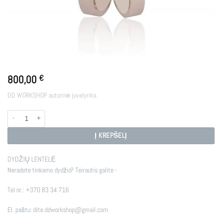
800,00
€
DD WORKSHOP autorinė juvelyrika.
produkto kiekis: WR - THREE
Į KREPŠELĮ
DYDŽIŲ LENTELĖ
Neradote tinkamo dydžio? Teirautis galite -
Tel nr.:
+370 83 34 716
El. paštu:
dite.ddworkshop@gmail.com