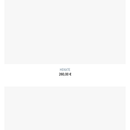
HEKATE
260,00
€