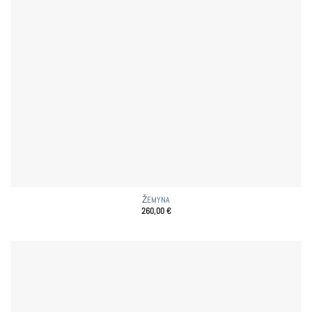
ŽEMYNA
260,00
€