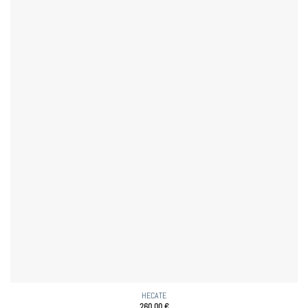
HECATE
260,00
€