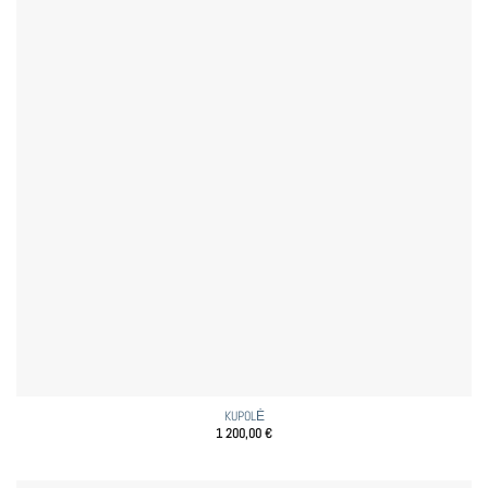
KUPOLĖ
1 200,00
€