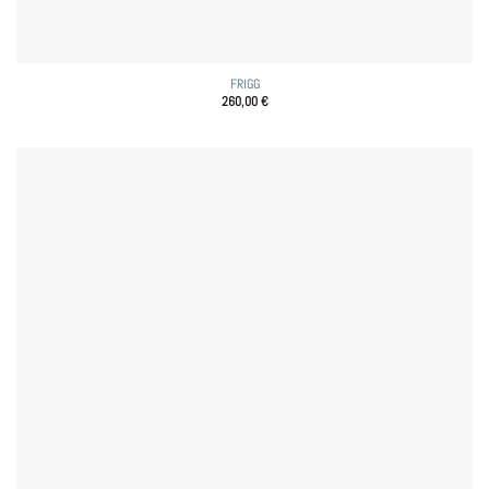
FRIGG
260,00
€