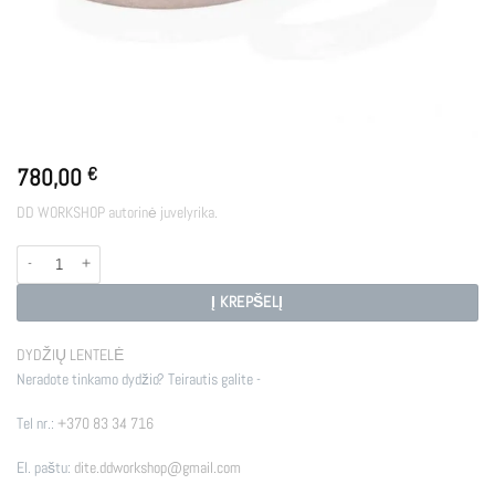
780,00
€
DD WORKSHOP autorinė juvelyrika.
produkto kiekis: WR - SIX
Į KREPŠELĮ
DYDŽIŲ LENTELĖ
Neradote tinkamo dydžio? Teirautis galite -
Tel nr.:
+370 83 34 716
El. paštu:
dite.ddworkshop@gmail.com