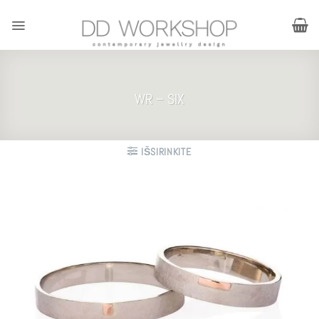
Skip
to
content
WR – SIX
IŠSIRINKITE