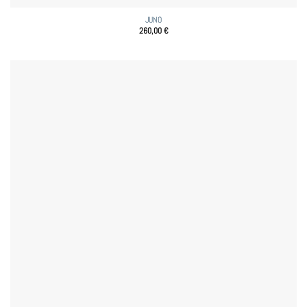
JUNO
260,00
€