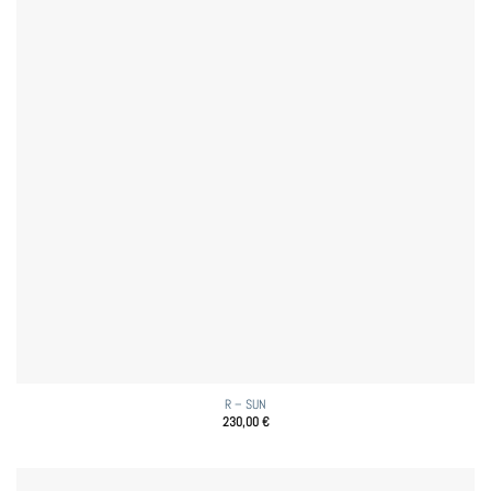
R – SUN
230,00
€