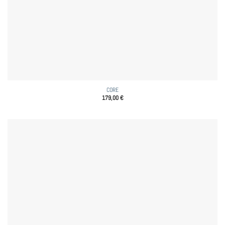
CORE
179,00
€