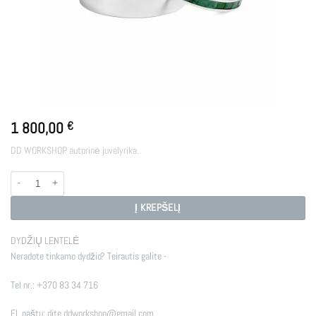
1 800,00
€
DD WORKSHOP autorinė juvelyrika.
produkto kiekis: Vestuviniai žiedai AGAPI
Į KREPŠELĮ
DYDŽIŲ LENTELĖ
Neradote tinkamo dydžio? Teirautis galite -
Tel nr.:
+370 83 34 716
El. paštu:
dite.ddworkshop@gmail.com