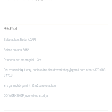
APRAŠYMAS
Balto aukso žiedai AGAPI
Baltas auksas 585*
Princess cut smaragdai ~ 3ct.
Dėl vestuvinių žiedų, susisiekite dite.ddworkshop@gmail.com arba +370 683
34716
Yra galimybė gaminti iš užsakovo aukso.
DD WORKSHOP juvelyrikos studija.