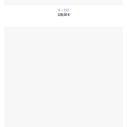
R – ZP1
128,00
€