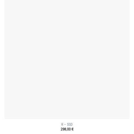
R – SGD
298,00
€