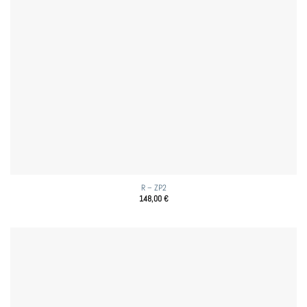
R – ZP2
148,00
€