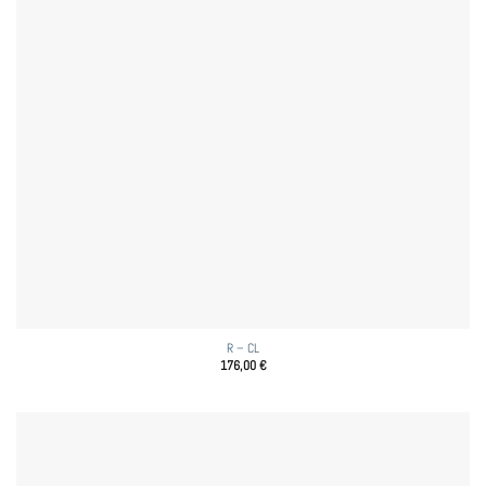
R – CL
176,00
€