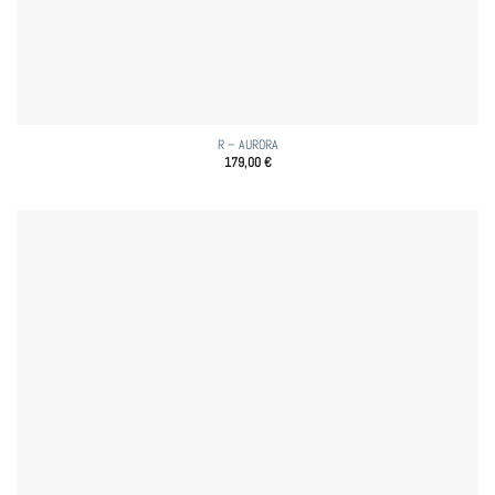
R – AURORA
179,00
€