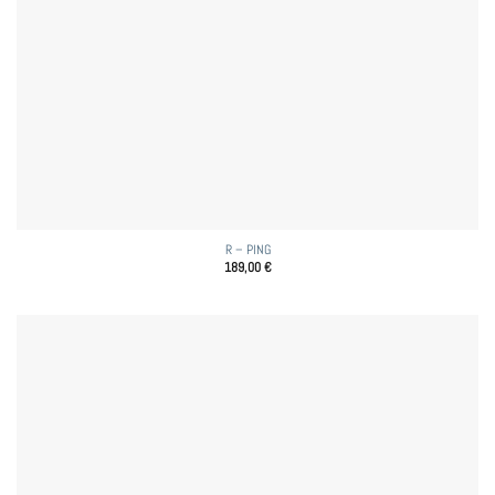
R – PING
189,00
€