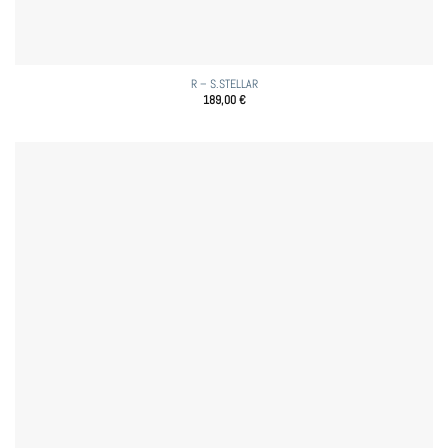
R – S.STELLAR
189,00
€