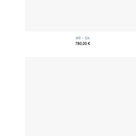
WR – SIX
780,00
€