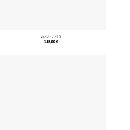
ZERO POINT 3
148,00
€