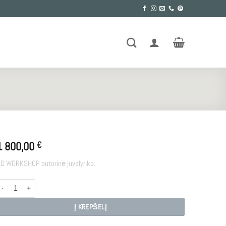
1 800,00
€
D WORKSHOP autorinė juvelyrika.
rodukto kiekis: VESTUVINIAI ŽIEDAI AGAPI
Į KREPŠELĮ