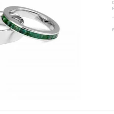
D
N
T
E