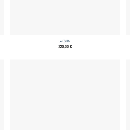
LAKSHMI
220,00
€