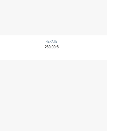
HEKATE
260,00
€