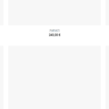
PARVATI
240,00
€