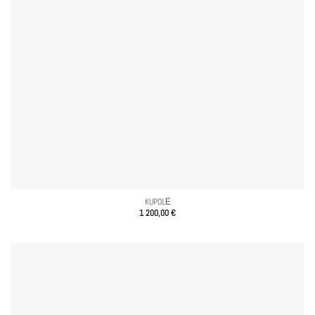
KUPOLĖ
1 200,00
€