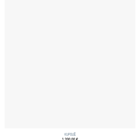
KUPOLĖ
1 200,00
€