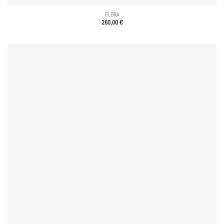
FLORA
260,00
€