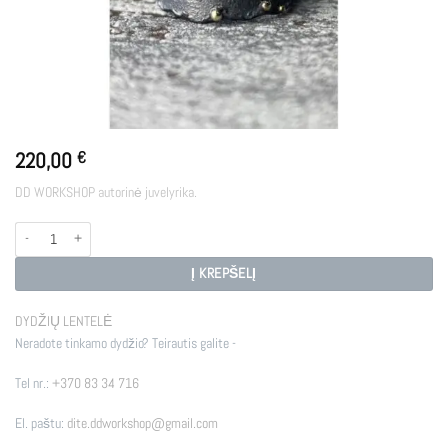
220,00
€
DD WORKSHOP autorinė juvelyrika.
produkto kiekis: STARS
Į KREPŠELĮ
DYDŽIŲ LENTELĖ
Neradote tinkamo dydžio? Teirautis galite -
Tel nr.:
+370 83 34 716
El. paštu:
dite.ddworkshop@gmail.com