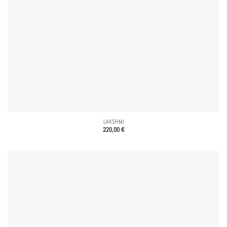
LAKSHMI
220,00
€