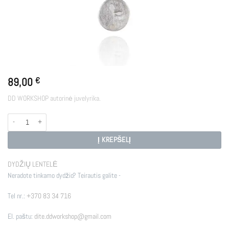
89,00
€
DD WORKSHOP autorinė juvelyrika.
produkto kiekis: SPROUT
Į KREPŠELĮ
DYDŽIŲ LENTELĖ
Neradote tinkamo dydžio? Teirautis galite -
Tel nr.:
+370 83 34 716
El. paštu:
dite.ddworkshop@gmail.com