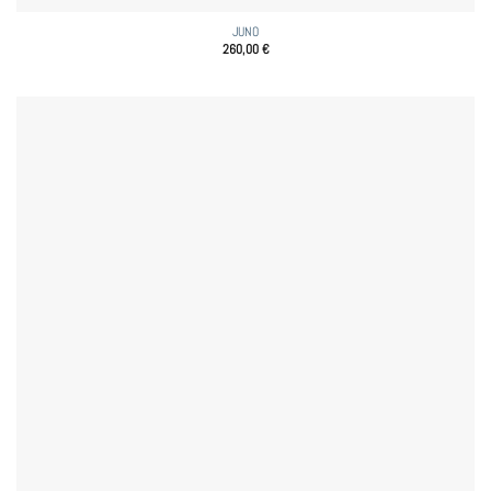
JUNO
260,00
€