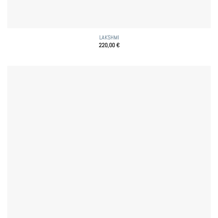
LAKSHMI
220,00
€