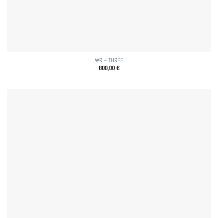
WR – THREE
800,00
€