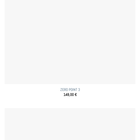
ZERO POINT 3
148,00
€