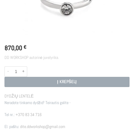
870,00
€
DD WORKSHOP autorinė juvelyrika.
produkto kiekis: SHIRLEY GO
Į KREPŠELĮ
DYDŽIŲ LENTELĖ
Neradote tinkamo dydžio? Teirautis galite -
Tel nr.:
+370 83 34 716
El. paštu:
dite.ddworkshop@gmail.com