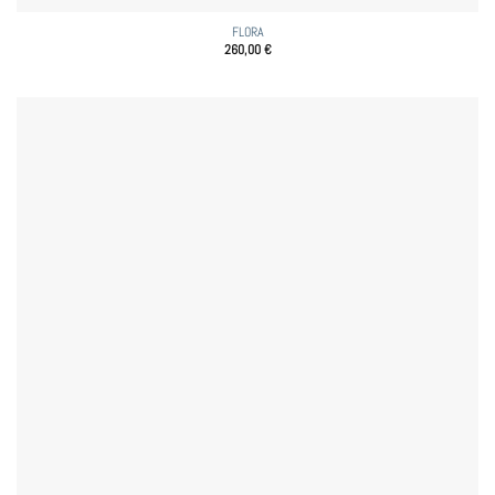
FLORA
260,00
€