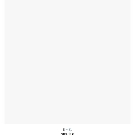
E – BU
300,00
€