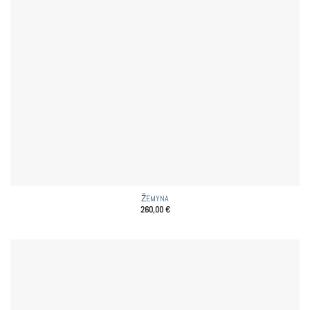
ŽEMYNA
260,00
€