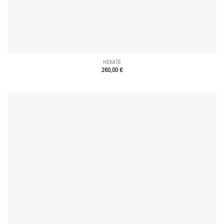
HEKATE
260,00
€