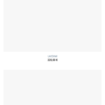
LAKSHMI
220,00
€