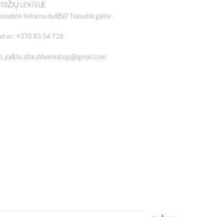
YDŽIŲ LENTELĖ
eradote tinkamo dydžio? Teirautis galite -
el nr.:
+370 83 34 716
l. paštu:
dite.ddworkshop@gmail.com