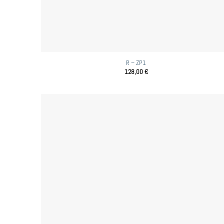
R – ZP1
128,00
€