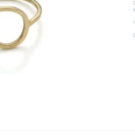
D
N
T
E