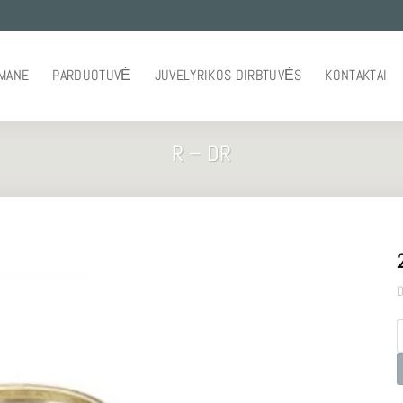
 MANE
PARDUOTUVĖ
JUVELYRIKOS DIRBTUVĖS
KONTAKTAI
R – DR
D
p