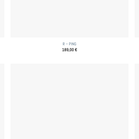
R – PING
189,00
€