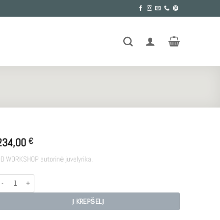
234,00
€
D WORKSHOP autorinė juvelyrika.
rodukto kiekis: R - DR
Į KREPŠELĮ