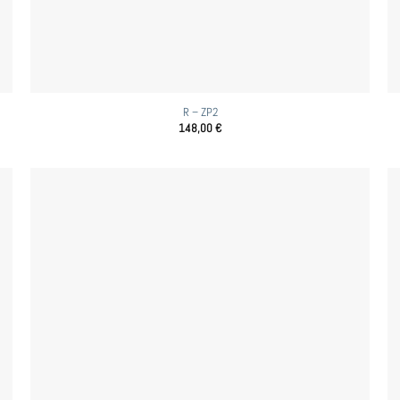
R – ZP2
148,00
€