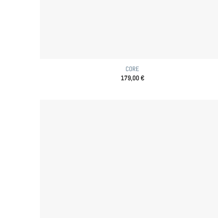
CORE
179,00
€