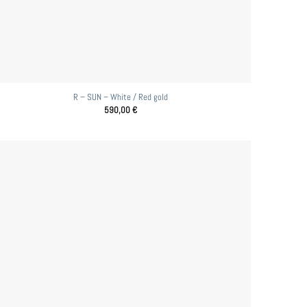
R – SUN – White / Red gold
590,00
€