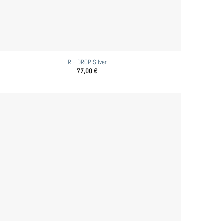
R – DROP Silver
77,00
€